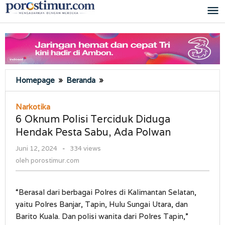
Lewati
ke
konten
6
Homepage
»
Beranda
»
Oknum
Polisi
Narkotika
Terciduk
6 Oknum Polisi Terciduk Diduga
Diduga
Hendak Pesta Sabu, Ada Polwan
Hendak
Pesta
oleh
Juni 12, 2024
-
334 views
Sabu,
porostimur.com
oleh
porostimur.com
Ada
Polwan
“Berasal dari berbagai Polres di Kalimantan Selatan,
yaitu Polres Banjar, Tapin, Hulu Sungai Utara, dan
Barito Kuala. Dan polisi wanita dari Polres Tapin,”