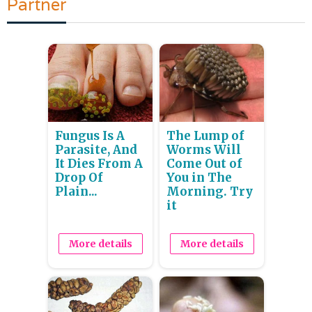
Partner
Fungus Is A
The Lump of
Parasite, And
Worms Will
It Dies From A
Come Out of
Drop Of
You in The
Plain...
Morning. Try
it
More details
More details