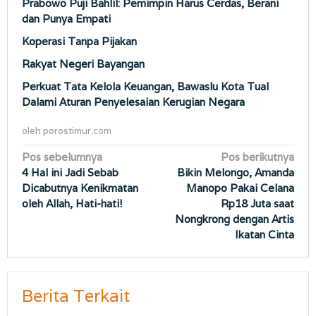
Prabowo Puji Bahlil: Pemimpin Harus Cerdas, Berani
dan Punya Empati
Koperasi Tanpa Pijakan
Rakyat Negeri Bayangan
Perkuat Tata Kelola Keuangan, Bawaslu Kota Tual
Dalami Aturan Penyelesaian Kerugian Negara
oleh
porostimur.com
Navigasi
Pos sebelumnya
Pos berikutnya
4 Hal ini Jadi Sebab
Bikin Melongo, Amanda
pos
Dicabutnya Kenikmatan
Manopo Pakai Celana
oleh Allah, Hati-hati!
Rp18 Juta saat
Nongkrong dengan Artis
Ikatan Cinta
Berita Terkait