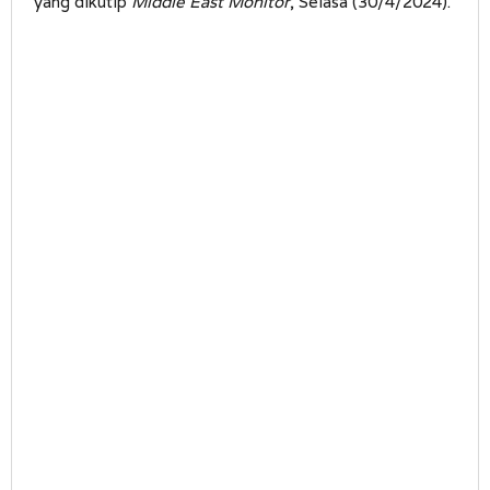
yang dikutip
Middle East Monitor
, Selasa (30/4/2024).