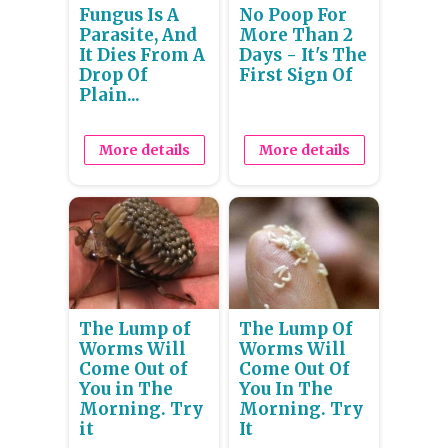
Fungus Is A
No Poop For
Parasite, And
More Than 2
It Dies From A
Days - It's The
Drop Of
First Sign Of
Plain...
More details
More details
The Lump of
The Lump Of
Worms Will
Worms Will
Come Out of
Come Out Of
You in The
You In The
Morning. Try
Morning. Try
it
It