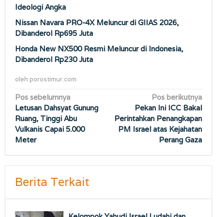
Ideologi Angka
Nissan Navara PRO-4X Meluncur di GIIAS 2026,
Dibanderol Rp695 Juta
Honda New NX500 Resmi Meluncur di Indonesia,
Dibanderol Rp230 Juta
oleh
porostimur.com
Navigasi
Pos sebelumnya
Pos berikutnya
Letusan Dahsyat Gunung
Pekan Ini ICC Bakal
pos
Ruang, Tinggi Abu
Perintahkan Penangkapan
Vulkanis Capai 5.000
PM Israel atas Kejahatan
Meter
Perang Gaza
Berita Terkait
Kelompok Yahudi Israel Ludahi dan