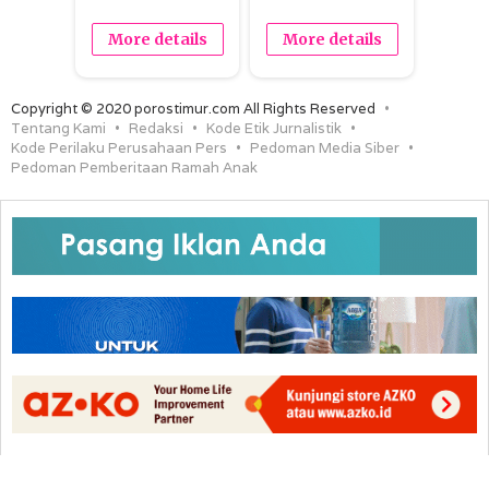
More details
More details
Copyright © 2020 porostimur.com All Rights Reserved
Tentang Kami
Redaksi
Kode Etik Jurnalistik
Kode Perilaku Perusahaan Pers
Pedoman Media Siber
Pedoman Pemberitaan Ramah Anak