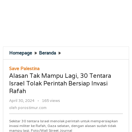
Alasan
Homepage
»
Beranda
»
Tak
Mampu
Save Palestina
Lagi,
Alasan Tak Mampu Lagi, 30 Tentara
30
Israel Tolak Perintah Bersiap Invasi
Tentara
Rafah
Israel
Tolak
oleh
April 30, 2024
-
165 views
Perintah
porostimur.com
oleh
porostimur.com
Bersiap
Invasi
Sekitar 30 tentara Israel menolak perintah untuk mempersiapkan
Rafah
invasi militer ke Rafah, Gaza selatan, dengan alasan sudah tidak
mampu lagi. Foto/Wall Street Journal