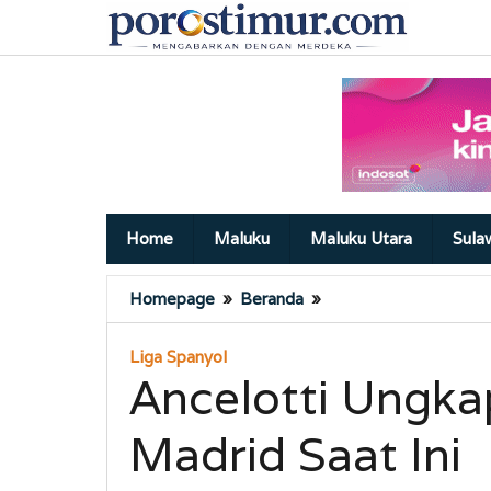
Lewati
ke
konten
Home
Maluku
Maluku Utara
Sula
Ancelotti
Homepage
»
Beranda
»
Ungkap
Masalah
Liga Spanyol
di
Ancelotti Ungka
Real
Madrid
Madrid Saat Ini
Saat
Ini