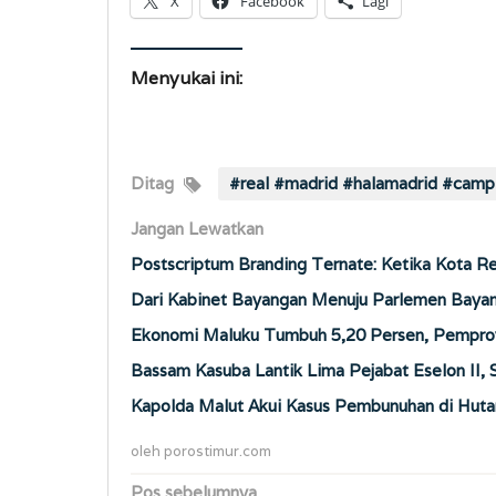
X
Facebook
Lagi
Menyukai ini:
Ditag
#real #madrid #halamadrid #camp
Jangan Lewatkan
Postscriptum Branding Ternate: Ketika Kota 
Dari Kabinet Bayangan Menuju Parlemen Baya
Ekonomi Maluku Tumbuh 5,20 Persen, Pemprov 
Bassam Kasuba Lantik Lima Pejabat Eselon II,
Kapolda Malut Akui Kasus Pembunuhan di Hutan
oleh
porostimur.com
Navigasi
Pos sebelumnya