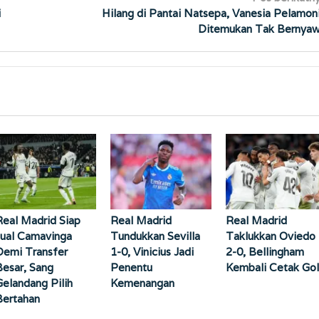
i
Hilang di Pantai Natsepa, Vanesia Pelamon
Ditemukan Tak Bernya
Real Madrid Siap
Real Madrid
Real Madrid
Jual Camavinga
Tundukkan Sevilla
Taklukkan Oviedo
Demi Transfer
1-0, Vinicius Jadi
2-0, Bellingham
Besar, Sang
Penentu
Kembali Cetak Gol
Gelandang Pilih
Kemenangan
Bertahan