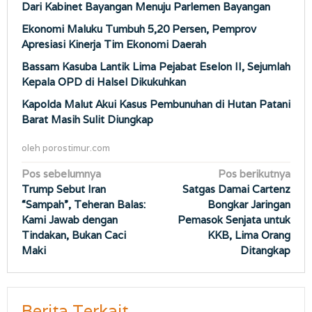
Dari Kabinet Bayangan Menuju Parlemen Bayangan
Ekonomi Maluku Tumbuh 5,20 Persen, Pemprov
Apresiasi Kinerja Tim Ekonomi Daerah
Bassam Kasuba Lantik Lima Pejabat Eselon II, Sejumlah
Kepala OPD di Halsel Dikukuhkan
Kapolda Malut Akui Kasus Pembunuhan di Hutan Patani
Barat Masih Sulit Diungkap
oleh
porostimur.com
Navigasi
Pos sebelumnya
Pos berikutnya
Trump Sebut Iran
Satgas Damai Cartenz
pos
“Sampah”, Teheran Balas:
Bongkar Jaringan
Kami Jawab dengan
Pemasok Senjata untuk
Tindakan, Bukan Caci
KKB, Lima Orang
Maki
Ditangkap
Berita Terkait