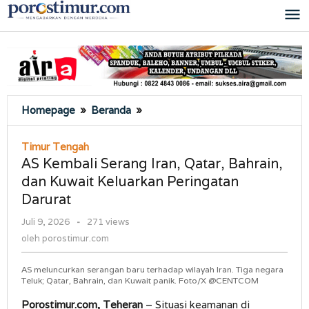
Lewati
ke
konten
AS
Homepage
»
Beranda
»
Kembali
Serang
Timur Tengah
Iran,
AS Kembali Serang Iran, Qatar, Bahrain,
Qatar,
dan Kuwait Keluarkan Peringatan
Bahrain,
Darurat
dan
Kuwait
oleh
Juli 9, 2026
-
271 views
Keluarkan
porostimur.com
oleh
porostimur.com
Peringatan
Darurat
AS meluncurkan serangan baru terhadap wilayah Iran. Tiga negara
Teluk; Qatar, Bahrain, dan Kuwait panik. Foto/X @CENTCOM
Porostimur.com, Teheran
– Situasi keamanan di