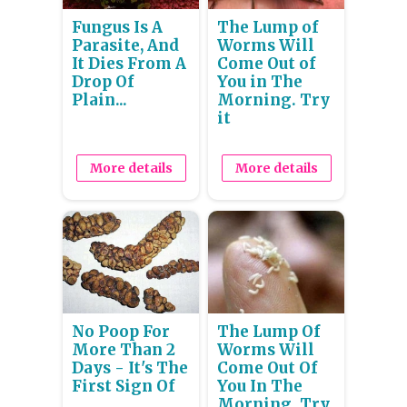
Fungus Is A
The Lump of
Parasite, And
Worms Will
It Dies From A
Come Out of
Drop Of
You in The
Plain...
Morning. Try
it
More details
More details
No Poop For
The Lump Of
More Than 2
Worms Will
Days - It's The
Come Out Of
First Sign Of
You In The
Morning. Try