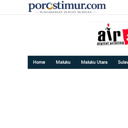
Lewati
ke
konten
Home
Maluku
Maluku Utara
Sula