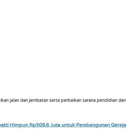
ikan jalan dan jembatan serta perbaikan sarana pendidian dan
npatti Himpun Rp309,6 Juta untuk Pembangunan Gereja