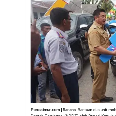
Porostimur..com | Sanana
: Bantuan dua unit mo
Daerah Tertinggal (KPDT) oleh Bupati Kepulau