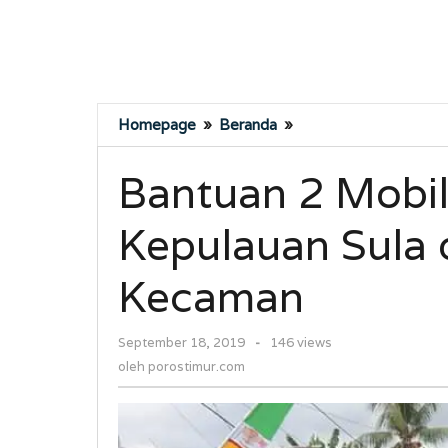
Bantuan
Homepage
»
Beranda
»
2
Mobil
Bantuan 2 Mobil
oleh
Bupati
Kepulauan Sula 
Kepulauan
Sula
di
Kecaman
Desa
Kabau
oleh
September 18, 2019
-
146 views
Tuai
porostimur.com
Kecaman
oleh
porostimur.com