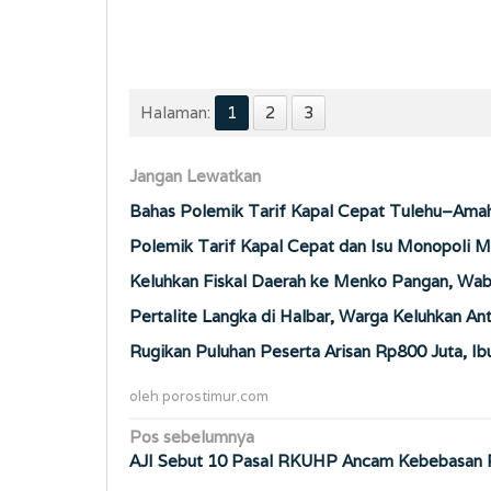
Halaman:
1
2
3
Jangan Lewatkan
Bahas Polemik Tarif Kapal Cepat Tulehu–Amah
Polemik Tarif Kapal Cepat dan Isu Monopoli M
Keluhkan Fiskal Daerah ke Menko Pangan, Wab
Pertalite Langka di Halbar, Warga Keluhkan An
Rugikan Puluhan Peserta Arisan Rp800 Juta, Ib
oleh
porostimur.com
Navigasi
Pos sebelumnya
AJI Sebut 10 Pasal RKUHP Ancam Kebebasan 
pos