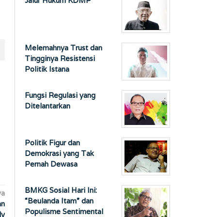
Jalur Hukum KDMP
Melemahnya Trust dan
Tingginya Resistensi
Politik Istana
Fungsi Regulasi yang
Ditelantarkan
Politik Figur dan
Demokrasi yang Tak
Pernah Dewasa
BMKG Sosial Hari Ini:
ya
“Beulanda Itam” dan
an
Populisme Sentimental
ly