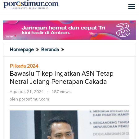
Lewati
ke
konten
Bawaslu
Homepage
»
Beranda
»
Tikep
Ingatkan
Pilkada 2024
ASN
Bawaslu Tikep Ingatkan ASN Tetap
Tetap
Netral Jelang Penetapan Cakada
Netral
Jelang
oleh
Agustus 21, 2024
-
187 views
Penetapan
porostimur.com
oleh
porostimur.com
Cakada