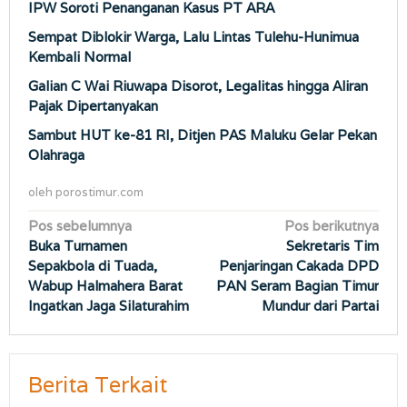
IPW Soroti Penanganan Kasus PT ARA
Sempat Diblokir Warga, Lalu Lintas Tulehu-Hunimua
Kembali Normal
Galian C Wai Riuwapa Disorot, Legalitas hingga Aliran
Pajak Dipertanyakan
Sambut HUT ke-81 RI, Ditjen PAS Maluku Gelar Pekan
Olahraga
oleh
porostimur.com
Navigasi
Pos sebelumnya
Pos berikutnya
Buka Turnamen
Sekretaris Tim
pos
Sepakbola di Tuada,
Penjaringan Cakada DPD
Wabup Halmahera Barat
PAN Seram Bagian Timur
Ingatkan Jaga Silaturahim
Mundur dari Partai
Berita Terkait