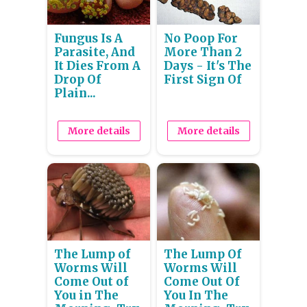
Fungus Is A
No Poop For
Parasite, And
More Than 2
It Dies From A
Days - It's The
Drop Of
First Sign Of
Plain...
More details
More details
The Lump of
The Lump Of
Worms Will
Worms Will
Come Out of
Come Out Of
You in The
You In The