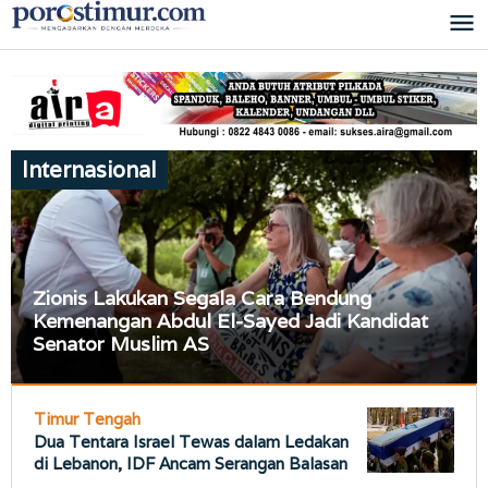
Lewati
ke
konten
Internasional
Zionis Lakukan Segala Cara Bendung
Kemenangan Abdul El-Sayed Jadi Kandidat
Senator Muslim AS
Beranda
,
Home
Timur Tengah
,
Internasional
,
Dua Tentara Israel Tewas dalam Ledakan
Politik/Pemerintahan
di Lebanon, IDF Ancam Serangan Balasan