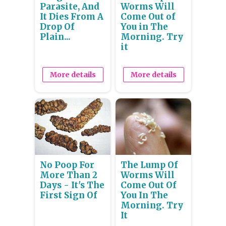
Parasite, And
Worms Will
It Dies From A
Come Out of
Drop Of
You in The
Plain...
Morning. Try
it
More details
More details
No Poop For
The Lump Of
More Than 2
Worms Will
Days - It's The
Come Out Of
First Sign Of
You In The
Morning. Try
It