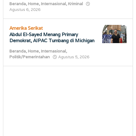
Agustus
Beranda
,
Home
,
Internasional
,
Kriminal
6,
oleh
Agustus 6, 2026
porostimur.com
2026
oleh
porostimur.com
Amerika Serikat
Abdul El-Sayed Menang Primary
Demokrat, AIPAC Tumbang di Michigan
Beranda
,
Home
,
Internasional
,
oleh
Politik/Pemerintahan
Agustus 5, 2026
porostimur.com