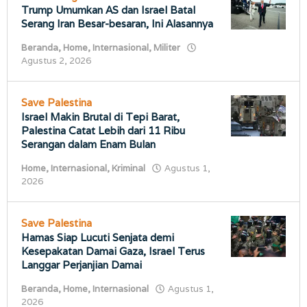
Trump Umumkan AS dan Israel Batal
Serang Iran Besar-besaran, Ini Alasannya
Beranda
,
Home
,
Internasional
,
Militer
oleh
Agustus 2, 2026
porostimur.com
Save Palestina
Israel Makin Brutal di Tepi Barat,
Palestina Catat Lebih dari 11 Ribu
Serangan dalam Enam Bulan
Home
,
Internasional
,
Kriminal
Agustus 1,
oleh
2026
porostimur.com
Save Palestina
Hamas Siap Lucuti Senjata demi
Kesepakatan Damai Gaza, Israel Terus
Langgar Perjanjian Damai
Beranda
,
Home
,
Internasional
Agustus 1,
oleh
2026