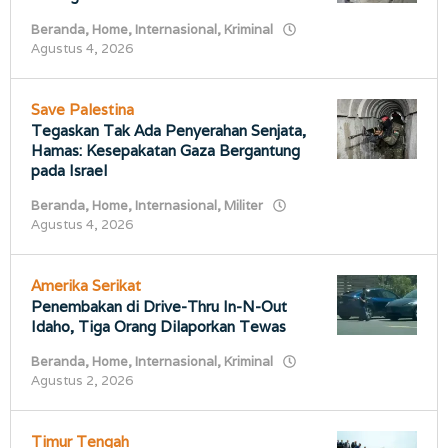
Beranda
,
Home
,
Internasional
,
Kriminal
oleh
Agustus 4, 2026
porostimur.com
Save Palestina
Tegaskan Tak Ada Penyerahan Senjata,
Hamas: Kesepakatan Gaza Bergantung
pada Israel
Beranda
,
Home
,
Internasional
,
Militer
oleh
Agustus 4, 2026
porostimur.com
Amerika Serikat
Penembakan di Drive-Thru In-N-Out
Idaho, Tiga Orang Dilaporkan Tewas
Beranda
,
Home
,
Internasional
,
Kriminal
oleh
Agustus 2, 2026
porostimur.com
Timur Tengah