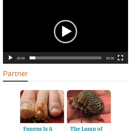
Pemutar
Video
00:00
00:30
Partner
Fungus Is A
The Lump of