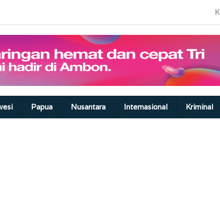
K
wesi
Papua
Nusantara
Internasional
Kriminal