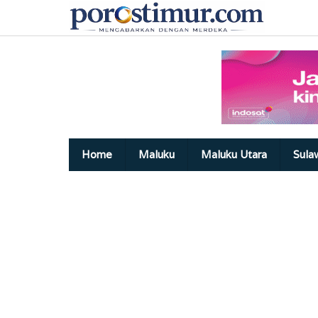
Lewati
ke
konten
Home
Maluku
Maluku Utara
Sula