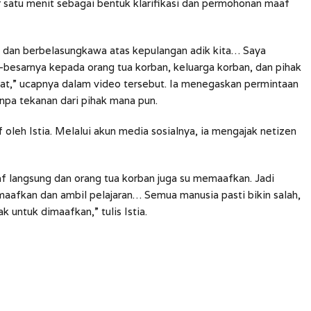
 satu menit sebagai bentuk klarifikasi dan permohonan maaf
a dan berbelasungkawa atas kepulangan adik kita… Saya
sarnya kepada orang tua korban, keluarga korban, dan pihak
uat,” ucapnya dalam video tersebut. Ia menegaskan permintaan
anpa tekanan dari pihak mana pun.
oleh Istia. Melalui akun media sosialnya, ia mengajak netizen
af langsung dan orang tua korban juga su memaafkan. Jadi
maafkan dan ambil pelajaran… Semua manusia pasti bikin salah,
untuk dimaafkan,” tulis Istia.