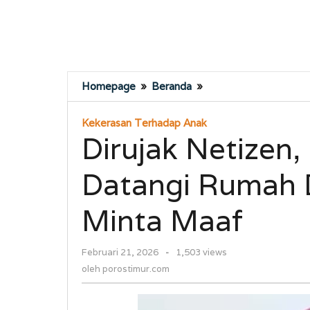
Dirujak
Homepage
»
Beranda
»
Netizen,
Ibu
Kekerasan Terhadap Anak
Polwan
Dirujak Netizen
Launuru
Datangi
Datangi Rumah 
Rumah
Duka
Tawakal
Minta Maaf
dan
Minta
oleh
Februari 21, 2026
-
1,503 views
Maaf
porostimur.com
oleh
porostimur.com