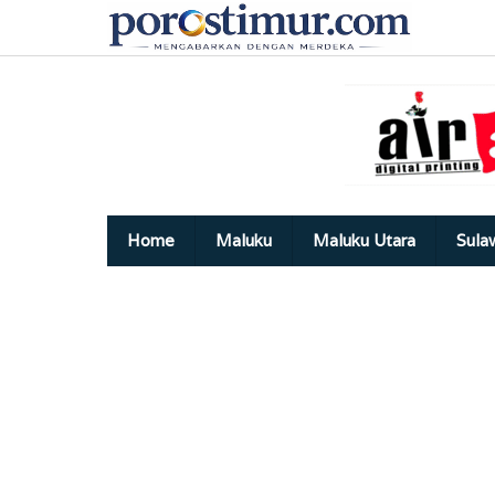
Lewati
ke
konten
Home
Maluku
Maluku Utara
Sula