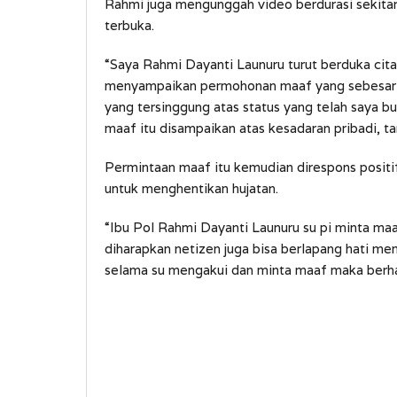
Rahmi juga mengunggah video berdurasi sekitar
terbuka.
“Saya Rahmi Dayanti Launuru turut berduka cit
menyampaikan permohonan maaf yang sebesar-be
yang tersinggung atas status yang telah saya b
maaf itu disampaikan atas kesadaran pribadi, t
Permintaan maaf itu kemudian direspons positif 
untuk menghentikan hujatan.
“Ibu Pol Rahmi Dayanti Launuru su pi minta ma
diharapkan netizen juga bisa berlapang hati me
selama su mengakui dan minta maaf maka berhak 