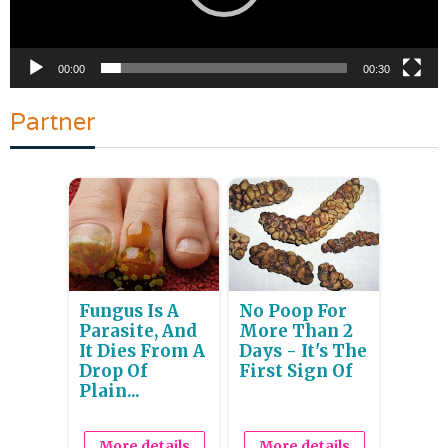
00:00
00:30
Partner
Fungus Is A
No Poop For
Parasite, And
More Than 2
It Dies From A
Days - It's The
Drop Of
First Sign Of
Plain...
More details
More details