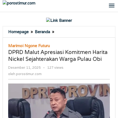
Lewati
ke
konten
DPRD
Homepage
»
Beranda
»
Malut
Apresiasi
Marimoi Ngone Futuru
Komitmen
DPRD Malut Apresiasi Komitmen Harita
Harita
Nickel Sejahterakan Warga Pulau Obi
Nickel
Sejahterakan
oleh
Desember 11, 2025
-
127 views
Warga
porostimur.com
oleh
porostimur.com
Pulau
Obi