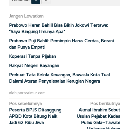
Jangan Lewatkan
Prabowo Heran Bahlil Bisa Bikin Jokowi Tertawa:
“Saya Bingung Ilmunya Apa”
Prabowo Puji Bahlil: Pemimpin Harus Cerdas, Berani
dan Punya Empati
Koperasi Tanpa Pijakan
Rakyat Negeri Bayangan
Perkuat Tata Kelola Keuangan, Bawaslu Kota Tual
Dalami Aturan Penyelesaian Kerugian Negara
oleh
porostimur.com
Navigasi
Pos sebelumnya
Pos berikutnya
Peserta BPJS Ditanggung
Akmal Ibrahim Sebut
pos
APBD Kota Bitung Naik
Usulan Pejabat Kades
Jadi 62 Ribu Jiwa
Pulau Gala–Tawabi
Melawan Hukum