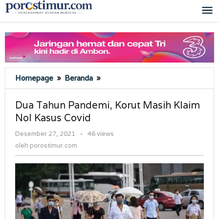
Lewati
ke
konten
Dua
Homepage
»
Beranda
»
Tahun
Pandemi,
Dua Tahun Pandemi, Korut Masih Klaim
Korut
Nol Kasus Covid
Masih
Klaim
oleh
Desember 27, 2021
-
46 views
Nol
porostimur.com
oleh
porostimur.com
Kasus
Covid