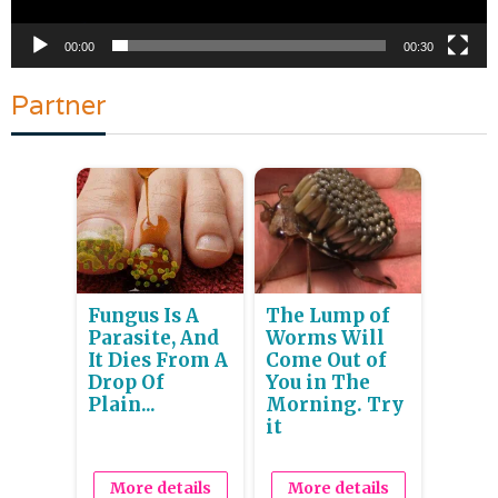
00:00
00:30
Partner
Fungus Is A
The Lump of
Parasite, And
Worms Will
It Dies From A
Come Out of
Drop Of
You in The
Plain...
Morning. Try
it
More details
More details