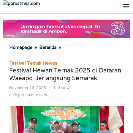
Lewati
ke
konten
Festival
Homepage
»
Beranda
»
Hewan
Ternak
Festival Ternak Hewan
2025
Festival Hewan Ternak 2025 di Dataran
di
Waeapo Berlangsung Semarak
Dataran
Waeapo
oleh
November 16, 2025
-
143 views
Berlangsung
porostimur.com
oleh
porostimur.com
Semarak