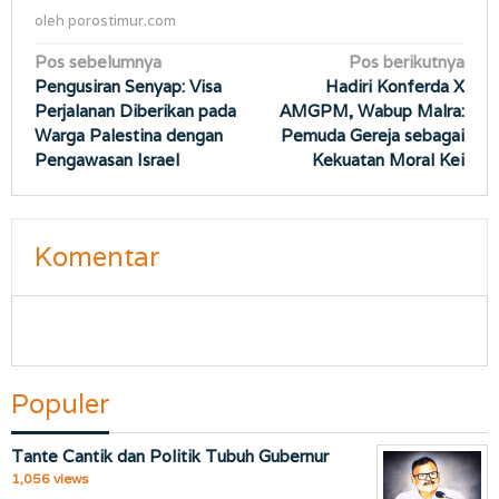
oleh
porostimur.com
Navigasi
Pos sebelumnya
Pos berikutnya
Pengusiran Senyap: Visa
Hadiri Konferda X
pos
Perjalanan Diberikan pada
AMGPM, Wabup Malra:
Warga Palestina dengan
Pemuda Gereja sebagai
Pengawasan Israel
Kekuatan Moral Kei
Komentar
Populer
Tante Cantik dan Politik Tubuh Gubernur
1,056 views