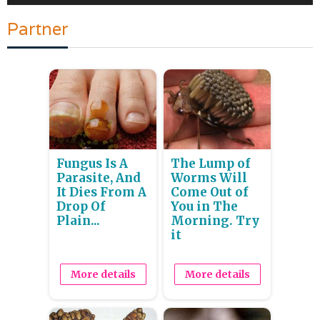
Partner
Fungus Is A
The Lump of
Parasite, And
Worms Will
It Dies From A
Come Out of
Drop Of
You in The
Plain...
Morning. Try
it
More details
More details