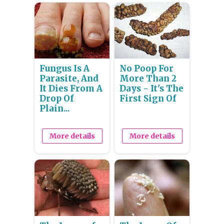
Fungus Is A
No Poop For
Parasite, And
More Than 2
It Dies From A
Days - It's The
Drop Of
First Sign Of
Plain...
More details
More details