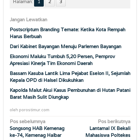
Halaman:
1
2
3
Jangan Lewatkan
Postscriptum Branding Ternate: Ketika Kota Rempah
Harus Berbuah
Dari Kabinet Bayangan Menuju Parlemen Bayangan
Ekonomi Maluku Tumbuh 5,20 Persen, Pemprov
Apresiasi Kinerja Tim Ekonomi Daerah
Bassam Kasuba Lantik Lima Pejabat Eselon II, Sejumlah
Kepala OPD di Halsel Dikukuhkan
Kapolda Malut Akui Kasus Pembunuhan di Hutan Patani
Barat Masih Sulit Diungkap
oleh
porostimur.com
Navigasi
Pos sebelumnya
Pos berikutnya
Songsong HAB Kemenag
Lantamal IX Bekali
pos
ke-74, Kemenag Halbar
Mahasiswa Poltekes