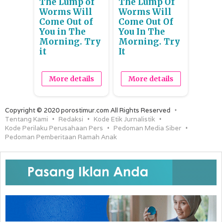
The Lump of
The Lump Of
Worms Will
Worms Will
Come Out of
Come Out Of
You in The
You In The
Morning. Try
Morning. Try
it
It
More details
More details
Copyright © 2020 porostimur.com All Rights Reserved
Tentang Kami
Redaksi
Kode Etik Jurnalistik
Kode Perilaku Perusahaan Pers
Pedoman Media Siber
Pedoman Pemberitaan Ramah Anak