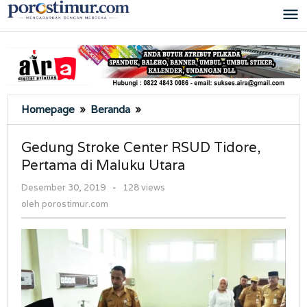
Lewati
ke
konten
Gedung
Homepage
»
Beranda
»
Stroke
Center
Gedung Stroke Center RSUD Tidore,
RSUD
Pertama di Maluku Utara
Tidore,
Pertama
oleh
Desember 30, 2019
-
128 views
di
porostimur.com
oleh
porostimur.com
Maluku
Utara