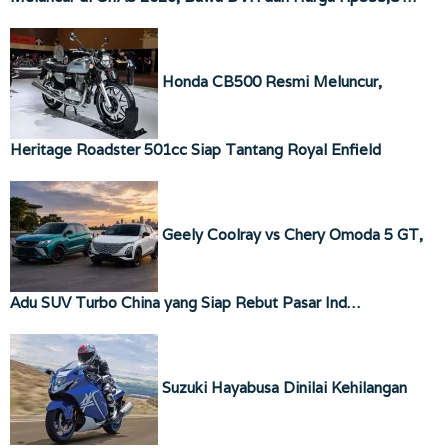
Honda CB500 Resmi Meluncur,
Heritage Roadster 501cc Siap Tantang Royal Enfield
Geely Coolray vs Chery Omoda 5 GT,
Adu SUV Turbo China yang Siap Rebut Pasar Ind…
Suzuki Hayabusa Dinilai Kehilangan