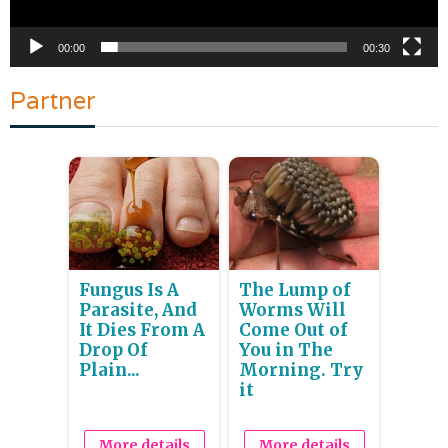
00:00
00:30
Partner
Fungus Is A
The Lump of
Parasite, And
Worms Will
It Dies From A
Come Out of
Drop Of
You in The
Plain...
Morning. Try
it
More details
More details