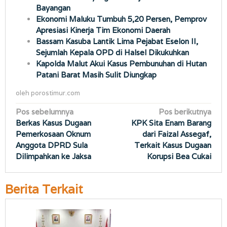
Bayangan
Ekonomi Maluku Tumbuh 5,20 Persen, Pemprov
Apresiasi Kinerja Tim Ekonomi Daerah
Bassam Kasuba Lantik Lima Pejabat Eselon II,
Sejumlah Kepala OPD di Halsel Dikukuhkan
Kapolda Malut Akui Kasus Pembunuhan di Hutan
Patani Barat Masih Sulit Diungkap
oleh
porostimur.com
Navigasi
Pos sebelumnya
Pos berikutnya
Berkas Kasus Dugaan
KPK Sita Enam Barang
pos
Pemerkosaan Oknum
dari Faizal Assegaf,
Anggota DPRD Sula
Terkait Kasus Dugaan
Dilimpahkan ke Jaksa
Korupsi Bea Cukai
Berita Terkait