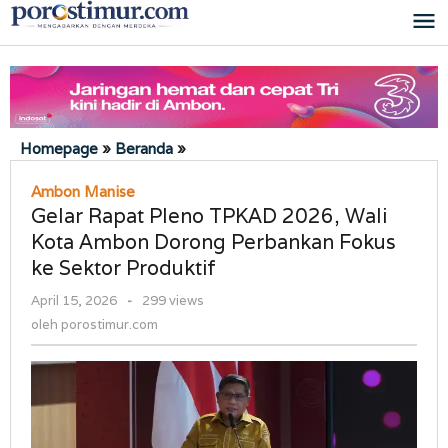
Lewati
ke
konten
Gelar
Homepage
»
Beranda
»
Rapat
Ambon Manise
Pleno
Gelar Rapat Pleno TPKAD 2026, Wali
TPKAD
2026,
Kota Ambon Dorong Perbankan Fokus
Wali
ke Sektor Produktif
Kota
oleh
April 15, 2026
-
299 views
Ambon
porostimur.com
Dorong
oleh
porostimur.com
Perbankan
Fokus
ke
Sektor
Produktif