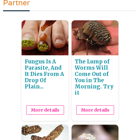
Partner
Fungus Is A
The Lump of
Parasite, And
Worms Will
It Dies From A
Come Out of
Drop Of
You in The
Plain...
Morning. Try
it
More details
More details