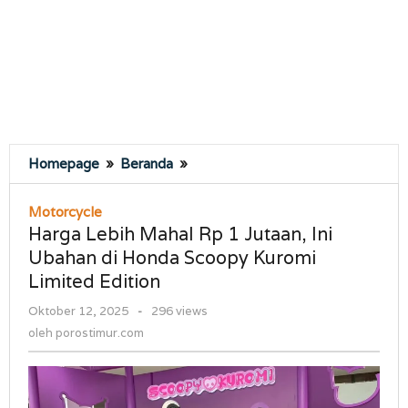
Harga
Homepage
»
Beranda
»
Lebih
Mahal
Motorcycle
Rp
Harga Lebih Mahal Rp 1 Jutaan, Ini
1
Ubahan di Honda Scoopy Kuromi
Jutaan,
Limited Edition
Ini
Ubahan
oleh
Oktober 12, 2025
-
296 views
di
porostimur.com
oleh
porostimur.com
Honda
Scoopy
Kuromi
Limited