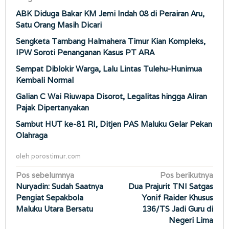
ABK Diduga Bakar KM Jemi Indah 08 di Perairan Aru,
Satu Orang Masih Dicari
Sengketa Tambang Halmahera Timur Kian Kompleks,
IPW Soroti Penanganan Kasus PT ARA
Sempat Diblokir Warga, Lalu Lintas Tulehu-Hunimua
Kembali Normal
Galian C Wai Riuwapa Disorot, Legalitas hingga Aliran
Pajak Dipertanyakan
Sambut HUT ke-81 RI, Ditjen PAS Maluku Gelar Pekan
Olahraga
oleh
porostimur.com
Navigasi
Pos sebelumnya
Pos berikutnya
Nuryadin: Sudah Saatnya
Dua Prajurit TNI Satgas
pos
Pengiat Sepakbola
Yonif Raider Khusus
Maluku Utara Bersatu
136/TS Jadi Guru di
Negeri Lima