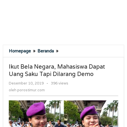
Ikut
Homepage
»
Beranda
»
Bela
Negara,
Ikut Bela Negara, Mahasiswa Dapat
Mahasiswa
Uang Saku Tapi Dilarang Demo
Dapat
Uang
oleh
Desember 10, 2019
-
396 views
Saku
porostimur.com
oleh
porostimur.com
Tapi
Dilarang
Demo