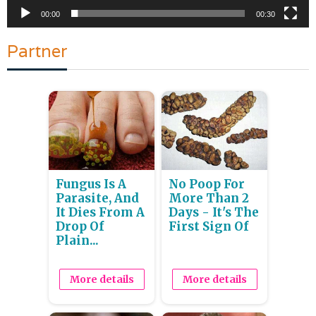
00:00
00:30
Partner
Fungus Is A
No Poop For
Parasite, And
More Than 2
It Dies From A
Days - It's The
Drop Of
First Sign Of
Plain...
More details
More details