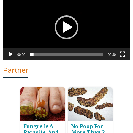
Video
00:00
00:30
Partner
Fungus Is A
No Poop For
Parasite, And
More Than 2