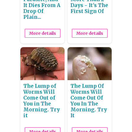
It Dies From A
Days - It's The
Drop Of
First Sign Of
Plain...
More details
More details
The Lump of
The Lump Of
Worms Will
Worms Will
Come Out of
Come Out Of
You in The
You In The
Morning. Try
Morning. Try
it
It
More details
More details