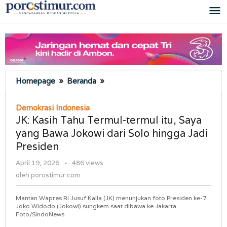
Lewati
ke
konten
JK:
Homepage
»
Beranda
»
Kasih
Tahu
Demokrasi Indonesia
Termul-
JK: Kasih Tahu Termul-termul itu, Saya
termul
yang Bawa Jokowi dari Solo hingga Jadi
itu,
Presiden
Saya
yang
oleh
April 19, 2026
-
486 views
Bawa
porostimur.com
oleh
porostimur.com
Jokowi
dari
Mantan Wapres RI Jusuf Kalla (JK) menunjukan foto Presiden ke-7
Solo
Joko Widodo (Jokowi) sungkem saat dibawa ke Jakarta.
hingga
Foto/SindoNews
Jadi