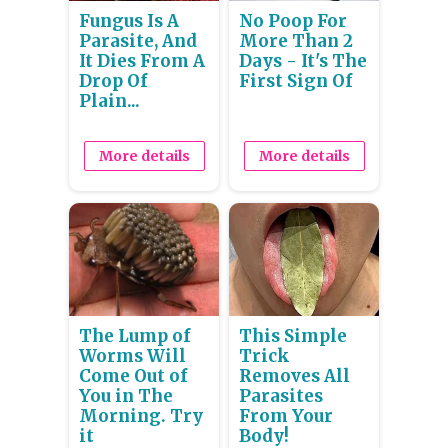
Fungus Is A
No Poop For
Parasite, And
More Than 2
It Dies From A
Days - It's The
Drop Of
First Sign Of
Plain...
More details
More details
The Lump of
This Simple
Worms Will
Trick
Come Out of
Removes All
You in The
Parasites
Morning. Try
From Your
it
Body!