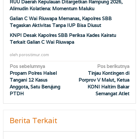
RUU Daerah Kepulauan Ditargetkan Rampung 2026,
Alimudin Kolatlena: Momentum Maluku
Galian C Wai Riuwapa Memanas, Kapolres SBB
Tegaskan Aktivitas Tanpa IUP Bisa Diusut
KNPI Desak Kapolres SBB Periksa Kades Kairatu
Terkait Galian C Wai Riuwapa
oleh
porostimur.com
Navigasi
Pos sebelumnya
Pos berikutnya
Propam Polres Halsel
Tinjau Kontingen di
pos
Tangani 12 Kasus
Porprov V Malut, Ketua
Anggota, Satu Berujung
KONI Haltim Bakar
PTDH
Semangat Atlet
Berita Terkait