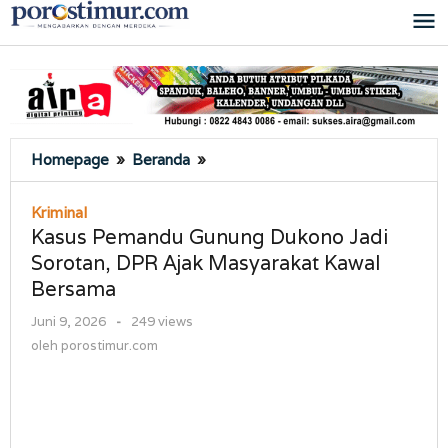
Lewati
ke
konten
Kasus
Homepage
»
Beranda
»
Pemandu
Gunung
Kriminal
Dukono
Kasus Pemandu Gunung Dukono Jadi
Jadi
Sorotan, DPR Ajak Masyarakat Kawal
Sorotan,
Bersama
DPR
Ajak
oleh
Juni 9, 2026
-
249 views
Masyarakat
porostimur.com
oleh
porostimur.com
Kawal
Bersama