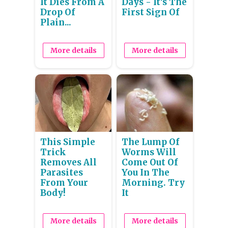
It Dies From A
Days - It's The
Drop Of
First Sign Of
Plain...
More details
More details
This Simple
The Lump Of
Trick
Worms Will
Removes All
Come Out Of
Parasites
You In The
From Your
Morning. Try
Body!
It
More details
More details