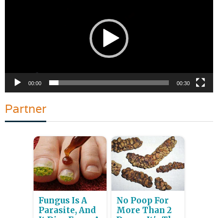
00:00
00:30
Partner
Fungus Is A
No Poop For
Parasite, And
More Than 2