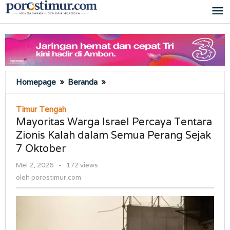
Lewati
ke
konten
Mayoritas
Homepage
»
Beranda
»
Warga
Israel
Timur Tengah
Percaya
Mayoritas Warga Israel Percaya Tentara
Tentara
Zionis Kalah dalam Semua Perang Sejak
Zionis
7 Oktober
Kalah
dalam
oleh
Mei 2, 2026
-
172 views
Semua
porostimur.com
oleh
porostimur.com
Perang
Sejak
7
Oktober