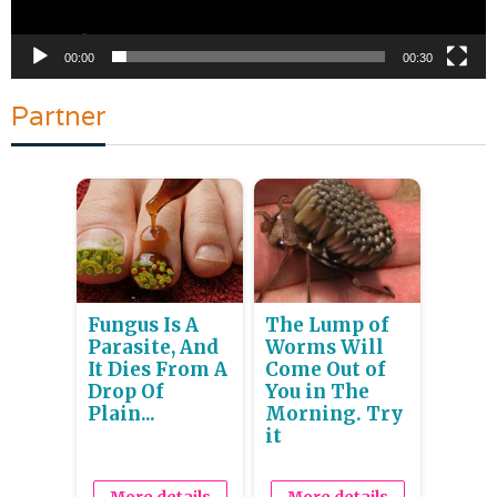
00:00
00:30
Partner
Fungus Is A
The Lump of
Parasite, And
Worms Will
It Dies From A
Come Out of
Drop Of
You in The
Plain...
Morning. Try
it