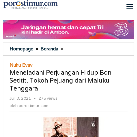
Lewati
ke
konten
Meneladani
Homepage
»
Beranda
»
Perjuangan
Hidup
Nuhu Evav
Bon
Meneladani Perjuangan Hidup Bon
Setitit,
Setitit, Tokoh Pejuang dari Maluku
Tokoh
Tenggara
Pejuang
dari
oleh
Juli 3, 2021
-
275 views
Maluku
porostimur.com
oleh
porostimur.com
Tenggara