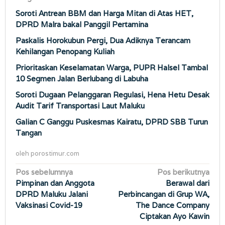
Soroti Antrean BBM dan Harga Mitan di Atas HET,
DPRD Malra bakal Panggil Pertamina
Paskalis Horokubun Pergi, Dua Adiknya Terancam
Kehilangan Penopang Kuliah
Prioritaskan Keselamatan Warga, PUPR Halsel Tambal
10 Segmen Jalan Berlubang di Labuha
Soroti Dugaan Pelanggaran Regulasi, Hena Hetu Desak
Audit Tarif Transportasi Laut Maluku
Galian C Ganggu Puskesmas Kairatu, DPRD SBB Turun
Tangan
oleh
porostimur.com
Navigasi
Pos sebelumnya
Pos berikutnya
Pimpinan dan Anggota
Berawal dari
pos
DPRD Maluku Jalani
Perbincangan di Grup WA,
Vaksinasi Covid-19
The Dance Company
Ciptakan Ayo Kawin