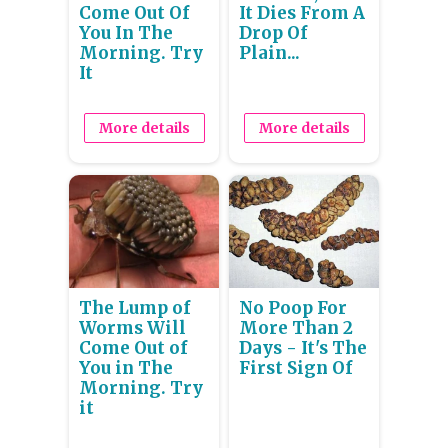
Come Out Of
It Dies From A
You In The
Drop Of
Morning. Try
Plain...
It
More details
More details
The Lump of
No Poop For
Worms Will
More Than 2
Come Out of
Days - It's The
You in The
First Sign Of
Morning. Try
it