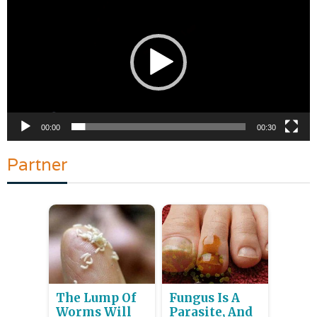
Video
00:00
00:30
Partner
The Lump Of
Fungus Is A
Worms Will
Parasite, And