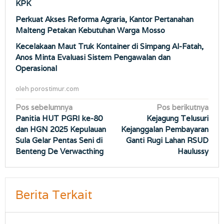
KPK
Perkuat Akses Reforma Agraria, Kantor Pertanahan
Malteng Petakan Kebutuhan Warga Mosso
Kecelakaan Maut Truk Kontainer di Simpang Al-Fatah,
Anos Minta Evaluasi Sistem Pengawalan dan
Operasional
oleh
porostimur.com
Navigasi
Pos sebelumnya
Pos berikutnya
Panitia HUT PGRI ke-80
Kejagung Telusuri
pos
dan HGN 2025 Kepulauan
Kejanggalan Pembayaran
Sula Gelar Pentas Seni di
Ganti Rugi Lahan RSUD
Benteng De Verwacthing
Haulussy
Berita Terkait