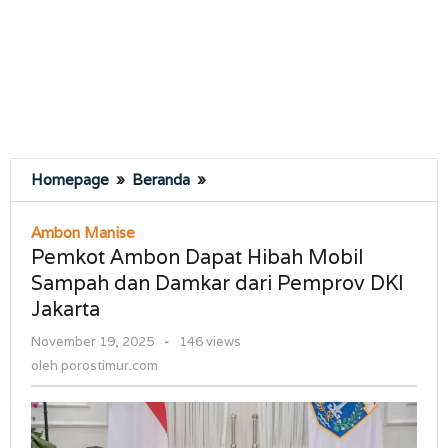
Pemkot
Homepage
»
Beranda
»
Ambon
Dapat
Ambon Manise
Hibah
Pemkot Ambon Dapat Hibah Mobil
Mobil
Sampah dan Damkar dari Pemprov DKI
Sampah
Jakarta
dan
Damkar
oleh
November 19, 2025
-
146 views
dari
porostimur.com
oleh
porostimur.com
Pemprov
DKI
Jakarta