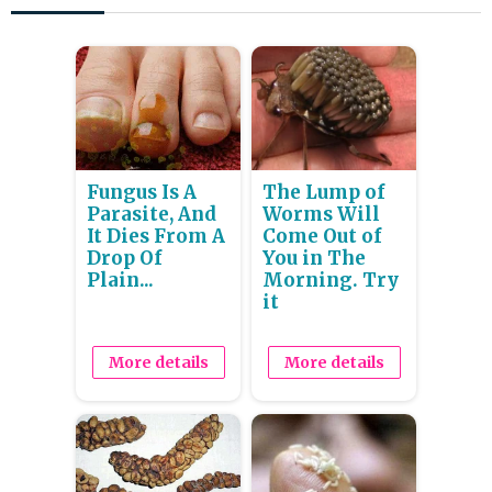
Fungus Is A
The Lump of
Parasite, And
Worms Will
It Dies From A
Come Out of
Drop Of
You in The
Plain...
Morning. Try
it
More details
More details