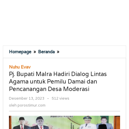
Pj.
Homepage
»
Beranda
»
Bupati
Malra
Nuhu Evav
Hadiri
Pj. Bupati Malra Hadiri Dialog Lintas
Dialog
Agama untuk Pemilu Damai dan
Lintas
Pencanangan Desa Moderasi
Agama
untuk
oleh
Desember 13, 2023
-
512 views
Pemilu
porostimur.com
oleh
porostimur.com
Damai
dan
Pencanangan
Desa