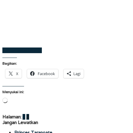
Laman sebelumnya
Bagikan:
X
Facebook
Lagi
Menyukai ini:
Memuat...
Halaman:
1
2
Jangan Lewatkan
Princes Taranoate