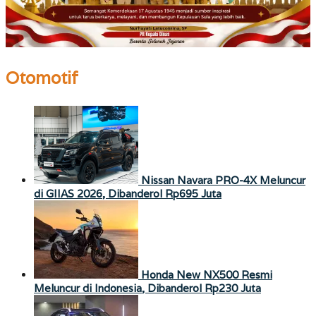
Otomotif
Nissan Navara PRO-4X Meluncur
di GIIAS 2026, Dibanderol Rp695 Juta
Honda New NX500 Resmi
Meluncur di Indonesia, Dibanderol Rp230 Juta