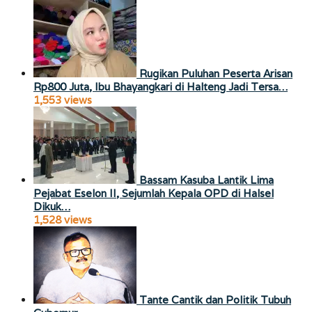
Rugikan Puluhan Peserta Arisan
Rp800 Juta, Ibu Bhayangkari di Halteng Jadi Tersa…
1,553 views
Bassam Kasuba Lantik Lima
Pejabat Eselon II, Sejumlah Kepala OPD di Halsel
Dikuk…
1,528 views
Tante Cantik dan Politik Tubuh