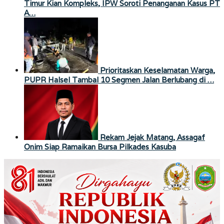
Timur Kian Kompleks, IPW Soroti Penanganan Kasus PT
A…
Prioritaskan Keselamatan Warga,
PUPR Halsel Tambal 10 Segmen Jalan Berlubang di …
Rekam Jejak Matang, Assagaf
Onim Siap Ramaikan Bursa Pilkades Kasuba