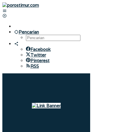
Lewati
ke
konten
Pencarian
Facebook
Twitter
Pinterest
RSS