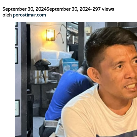
Benny
Laos
oleh
September 30, 2024
September 30, 2024
-
297 views
porostimur.com
oleh
porostimur.com