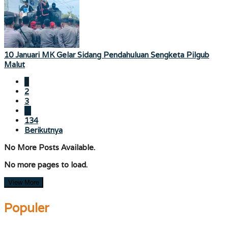
10 Januari MK Gelar Sidang Pendahuluan Sengketa Pilgub
Malut
1
2
3
…
134
Berikutnya
No More Posts Available.
No more pages to load.
View More
Populer