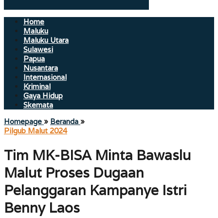
Home
Maluku
Maluku Utara
Sulawesi
Papua
Nusantara
Internasional
Kriminal
Gaya Hidup
Skemata
Tim
Homepage
»
Beranda
»
MK-
Pilgub Malut 2024
BISA
Minta
Tim MK-BISA Minta Bawaslu
Bawaslu
Malut
Malut Proses Dugaan
Proses
Dugaan
Pelanggaran Kampanye Istri
Pelanggaran
Benny Laos
Kampanye
Istri