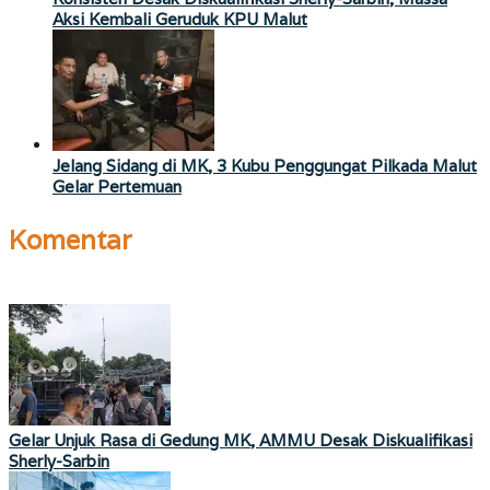
Aksi Kembali Geruduk KPU Malut
Jelang Sidang di MK, 3 Kubu Penggungat Pilkada Malut
Gelar Pertemuan
Komentar
Gelar Unjuk Rasa di Gedung MK, AMMU Desak Diskualifikasi
Sherly-Sarbin