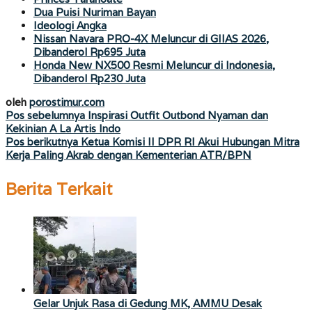
Dua Puisi Nuriman Bayan
Ideologi Angka
Nissan Navara PRO-4X Meluncur di GIIAS 2026,
Dibanderol Rp695 Juta
Honda New NX500 Resmi Meluncur di Indonesia,
Dibanderol Rp230 Juta
oleh
porostimur.com
Navigasi
Pos sebelumnya
Inspirasi Outfit Outbond Nyaman dan
Kekinian A La Artis Indo
pos
Pos berikutnya
Ketua Komisi II DPR RI Akui Hubungan Mitra
Kerja Paling Akrab dengan Kementerian ATR/BPN
Berita Terkait
Gelar Unjuk Rasa di Gedung MK, AMMU Desak