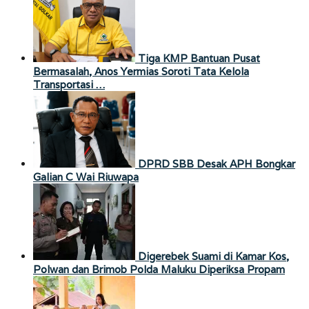
Tiga KMP Bantuan Pusat
Bermasalah, Anos Yermias Soroti Tata Kelola
Transportasi …
DPRD SBB Desak APH Bongkar
Galian C Wai Riuwapa
Digerebek Suami di Kamar Kos,
Polwan dan Brimob Polda Maluku Diperiksa Propam