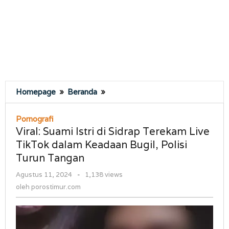
Viral:
Homepage
»
Beranda
»
Suami
Istri
Pornografi
di
Viral: Suami Istri di Sidrap Terekam Live
Sidrap
TikTok dalam Keadaan Bugil, Polisi
Terekam
Turun Tangan
Live
TikTok
oleh
Agustus 11, 2024
-
1,138 views
dalam
porostimur.com
oleh
porostimur.com
Keadaan
Bugil,
Polisi
Turun