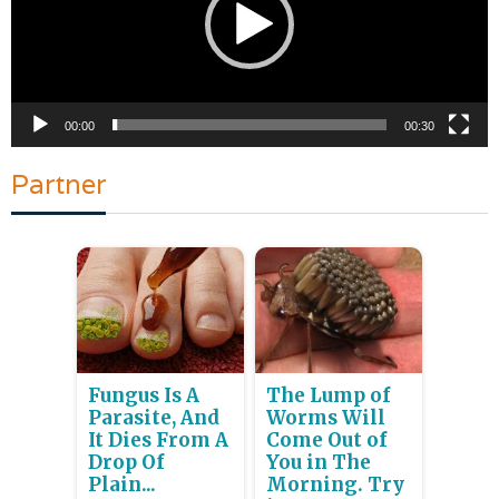
00:00
00:30
Partner
Fungus Is A
The Lump of
Parasite, And
Worms Will
It Dies From A
Come Out of
Drop Of
You in The
Plain...
Morning. Try