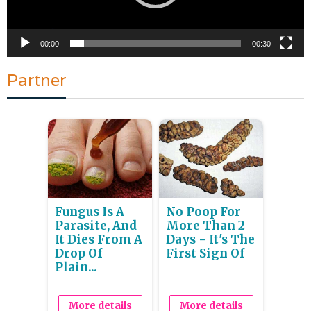
00:00
00:30
Partner
Fungus Is A
No Poop For
Parasite, And
More Than 2
It Dies From A
Days - It's The
Drop Of
First Sign Of
Plain...
More details
More details