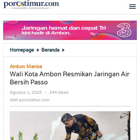
Lewati
ke
konten
Wali
Homepage
»
Beranda
»
Kota
Ambon
Ambon Manise
Resmikan
Wali Kota Ambon Resmikan Jaringan Air
Jaringan
Bersih Passo
Air
Bersih
oleh
Agustus 1, 2025
-
244 views
Passo
porostimur.com
oleh
porostimur.com