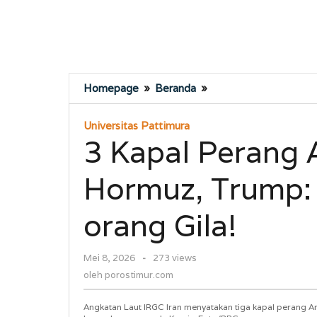
3
Homepage
»
Beranda
»
Kapal
Perang
Universitas Pattimura
AS
3 Kapal Perang A
Kabur
dari
Hormuz, Trump: 
Selat
Hormuz,
Trump:
orang Gila!
Iran
Dipimpin
oleh
Mei 8, 2026
-
273 views
Orang-
porostimur.com
orang
oleh
porostimur.com
Gila!
Angkatan Laut IRGC Iran menyatakan tiga kapal perang Ame