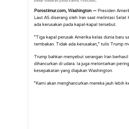
besar-besaran pada Kamis. Foto/BBC
Porostimur.com, Washington —
Presiden Amerik
Laut AS diserang oleh Iran saat melintasi Sela
ada kerusakan pada kapal-kapal tersebut.
“Tiga kapal perusak Amerika kelas dunia baru s
tembakan. Tidak ada kerusakan,” tulis Trump me
Trump bahkan menyebut serangan Iran berhasil 
dihancurkan di udara. Ia juga melontarkan per
kesepakatan yang diajukan Washington.
“Kami akan menghancurkan mereka jauh lebih ke