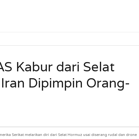
S Kabur dari Selat
Iran Dipimpin Orang-
rika Serikat melarikan diri dari Selat Hormuz usai diserang rudal dan drone