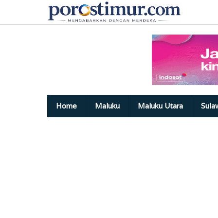
Lewati
ke
konten
Home
Maluku
Maluku Utara
Sula