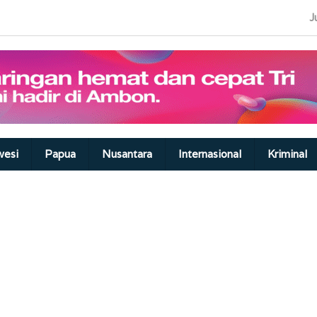
J
wesi
Papua
Nusantara
Internasional
Kriminal