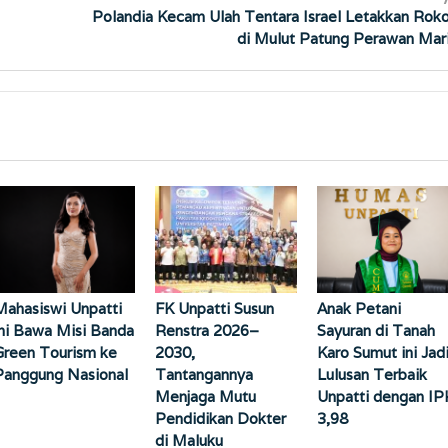
Polandia Kecam Ulah Tentara Israel Letakkan Rok
di Mulut Patung Perawan Mar
Mahasiswi Unpatti
FK Unpatti Susun
Anak Petani
ini Bawa Misi Banda
Renstra 2026–
Sayuran di Tanah
Green Tourism ke
2030,
Karo Sumut ini Jad
Panggung Nasional
Tantangannya
Lulusan Terbaik
Menjaga Mutu
Unpatti dengan IP
Pendidikan Dokter
3,98
di Maluku