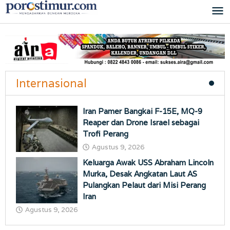
Lewati
ke
konten
Internasional
Iran Pamer Bangkai F-15E, MQ-9
Reaper dan Drone Israel sebagai
Trofi Perang
Agustus 9, 2026
Keluarga Awak USS Abraham Lincoln
Murka, Desak Angkatan Laut AS
Pulangkan Pelaut dari Misi Perang
Iran
Agustus 9, 2026