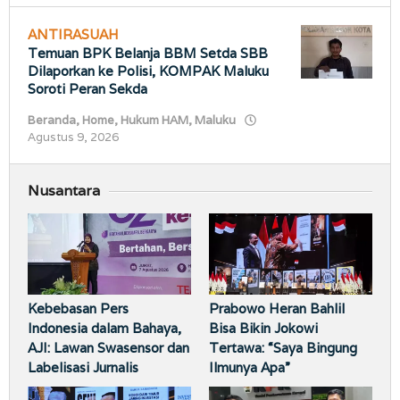
ANTIRASUAH
Temuan BPK Belanja BBM Setda SBB
Dilaporkan ke Polisi, KOMPAK Maluku
Soroti Peran Sekda
Beranda
,
Home
,
Hukum HAM
,
Maluku
oleh
Agustus 9, 2026
porostimur.com
Nusantara
Kebebasan Pers
Prabowo Heran Bahlil
Indonesia dalam Bahaya,
Bisa Bikin Jokowi
AJI: Lawan Swasensor dan
Tertawa: “Saya Bingung
Labelisasi Jurnalis
Ilmunya Apa”