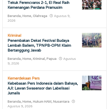
Tekuk Ferencvaros 2-1, El Real Raih
Kemenangan Perdana Pramusim
Beranda
,
Home
,
Olahraga
Agustus 9,
oleh
2026
porostimur.com
Kriminal
Penembakan Dekat Festival Budaya
Lembah Baliem, TPNPB-OPM Klaim
Bertanggung Jawab
Beranda
,
Home
,
Kriminal
,
Papua
Agustus
oleh
9, 2026
porostimur.com
Kemerdekaan Pers
Kebebasan Pers Indonesia dalam Bahaya,
AJI: Lawan Swasensor dan Labelisasi
Jurnalis
Beranda
,
Home
,
Hukum HAM
,
Nusantara
oleh
Agustus 9, 2026