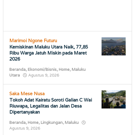
Marimoi Ngone Futuru
Kemiskinan Maluku Utara Naik, 77,85
Ribu Warga Jatuh Miskin pada Maret
2026
Beranda
,
Ekonomi/Bisnis
,
Home
,
Maluku
oleh
Utara
Agustus 9, 2026
porostimur.com
Saka Mese Nusa
Tokoh Adat Kairatu Soroti Galian C Wai
Riuwapa, Legalitas dan Jalan Desa
Dipertanyakan
Beranda
,
Home
,
Lingkungan
,
Maluku
oleh
Agustus 9, 2026
porostimur.com