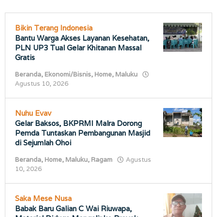
porostimur.com
Bikin Terang Indonesia
Bantu Warga Akses Layanan Kesehatan,
PLN UP3 Tual Gelar Khitanan Massal
Gratis
Beranda
,
Ekonomi/Bisnis
,
Home
,
Maluku
oleh
Agustus 10, 2026
porostimur.com
Nuhu Evav
Gelar Baksos, BKPRMI Malra Dorong
Pemda Tuntaskan Pembangunan Masjid
di Sejumlah Ohoi
Beranda
,
Home
,
Maluku
,
Ragam
Agustus
oleh
10, 2026
porostimur.com
Saka Mese Nusa
Babak Baru Galian C Wai Riuwapa,