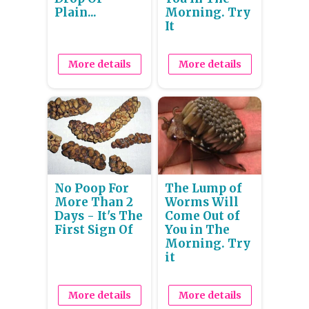
Plain...
Morning. Try
It
More details
More details
No Poop For
The Lump of
More Than 2
Worms Will
Days - It's The
Come Out of
First Sign Of
You in The
Morning. Try
it
More details
More details