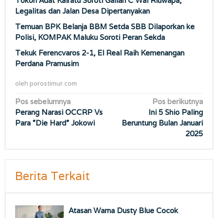
Tokoh Adat Kairatu Soroti Galian C Wai Riuwapa,
Legalitas dan Jalan Desa Dipertanyakan
Temuan BPK Belanja BBM Setda SBB Dilaporkan ke
Polisi, KOMPAK Maluku Soroti Peran Sekda
Tekuk Ferencvaros 2-1, El Real Raih Kemenangan
Perdana Pramusim
oleh
porostimur.com
Navigasi
Pos sebelumnya
Pos berikutnya
Perang Narasi OCCRP Vs
Ini 5 Shio Paling
pos
Para “Die Hard” Jokowi
Beruntung Bulan Januari
2025
Berita Terkait
Atasan Warna Dusty Blue Cocok