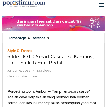
Lewati
ke
konten
5
Homepage
»
Beranda
»
Ide
OOTD
Style & Trends
Smart
5 Ide OOTD Smart Casual ke Kampus,
Casual
Tiru untuk Tampil Beda!
ke
Kampus,
oleh
Januari 6, 2025
-
233 views
Tiru
porostimur.com
oleh
porostimur.com
untuk
Tampil
Beda!
Porostimur.com, Ambon –
Tampilan
smart casual
a
dalah gaya berpakaian yang memadukan elemen
formal dan kasual, menciptakan penampilan yang rapi