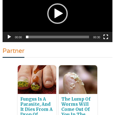
00:00
00:30
Partner
Fungus Is A
The Lump Of
Parasite, And
Worms Will
It Dies From A
Come Out Of
Drop Of
You In The