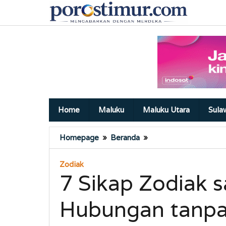
Lewati
ke
konten
Home
Maluku
Maluku Utara
Sula
7
Homepage
»
Beranda
»
Sikap
Zodiak
Zodiak
saat
7 Sikap Zodiak s
Terjebak
di
Hubungan tanpa
Hubungan
tanpa
Kepastian