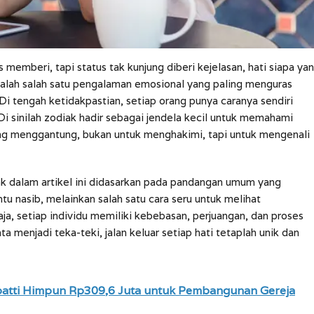
 memberi, tapi status tak kunjung diberi kejelasan, hati siapa ya
adalah salah satu pengalaman emosional yang paling menguras
m. Di tengah ketidakpastian, setiap orang punya caranya sendiri
i sinilah zodiak hadir sebagai jendela kecil untuk memahami
ng menggantung, bukan untuk menghakimi, tapi untuk mengenali
k dalam artikel ini didasarkan pada pandangan umum yang
 nasib, melainkan salah satu cara seru untuk melihat
ja, setiap individu memiliki kebebasan, perjuangan, dan proses
 menjadi teka-teki, jalan keluar setiap hati tetaplah unik dan
npatti Himpun Rp309,6 Juta untuk Pembangunan Gereja