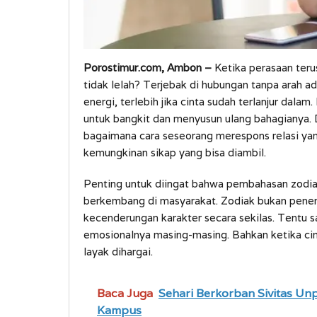
Porostimur.com, Ambon –
Ketika perasaan terus
tidak lelah? Terjebak di hubungan tanpa arah 
energi, terlebih jika cinta sudah terlanjur dala
untuk bangkit dan menyusun ulang bahagianya. D
bagaimana cara seseorang merespons relasi ya
kemungkinan sikap yang bisa diambil.
Penting untuk diingat bahwa pembahasan zodia
berkembang di masyarakat. Zodiak bukan penentu
kecenderungan karakter secara sekilas. Tentu sa
emosionalnya masing-masing. Bahkan ketika cinta
layak dihargai.
Baca Juga
Sehari Berkorban Sivitas U
Kampus