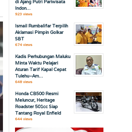
di Ajang Putri Pariwisata
Indon…
923 views
Ismail Rumbalifar Terpilih
Aklamasi Pimpin Golkar
SBT
674 views
Kadis Perhubungan Maluku
Minta Waktu Pelajari
Aturan Tarif Kapal Cepat
Tulehu–Am…
648 views
Honda CB500 Resmi
Meluncur, Heritage
Roadster 501cc Siap
Tantang Royal Enfield
644 views