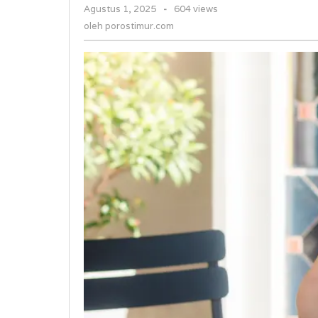
oleh
Agustus 1, 2025
-
604 views
porostimur.com
oleh
porostimur.com