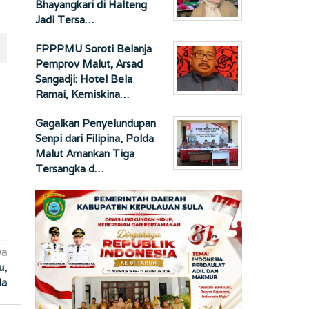
Bhayangkari di Halteng
Jadi Tersa…
FPPPMU Soroti Belanja
Pemprov Malut, Arsad
Sangadji: Hotel Bela
Ramai, Kemiskina…
Gagalkan Penyelundupan
Senpi dari Filipina, Polda
Malut Amankan Tiga
Tersangka d…
ya
u,
da