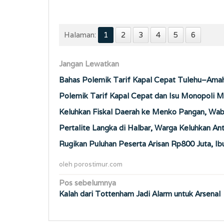
Halaman:
1
2
3
4
5
6
Jangan Lewatkan
Bahas Polemik Tarif Kapal Cepat Tulehu–Amah
Polemik Tarif Kapal Cepat dan Isu Monopoli M
Keluhkan Fiskal Daerah ke Menko Pangan, Wab
Pertalite Langka di Halbar, Warga Keluhkan An
Rugikan Puluhan Peserta Arisan Rp800 Juta, Ib
oleh
porostimur.com
Navigasi
Pos sebelumnya
Kalah dari Tottenham Jadi Alarm untuk Arsenal
pos