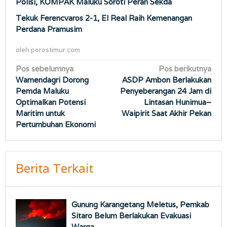
Polisi, KOMPAK Maluku Soroti Peran Sekda
Tekuk Ferencvaros 2-1, El Real Raih Kemenangan
Perdana Pramusim
oleh
porostimur.com
Navigasi
Pos sebelumnya
Pos berikutnya
Wamendagri Dorong
ASDP Ambon Berlakukan
pos
Pemda Maluku
Penyeberangan 24 Jam di
Optimalkan Potensi
Lintasan Hunimua–
Maritim untuk
Waipirit Saat Akhir Pekan
Pertumbuhan Ekonomi
Berita Terkait
Gunung Karangetang Meletus, Pemkab
Sitaro Belum Berlakukan Evakuasi
Warga