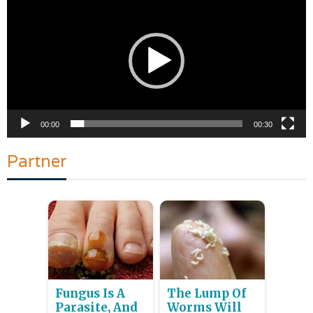
Video
00:00
00:30
Partner
Fungus Is A
The Lump Of
Parasite, And
Worms Will