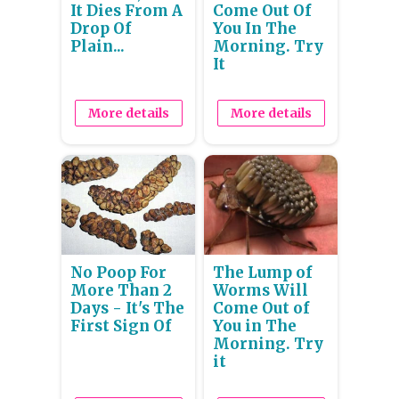
It Dies From A
Come Out Of
Drop Of
You In The
Plain...
Morning. Try
It
More details
More details
No Poop For
The Lump of
More Than 2
Worms Will
Days - It's The
Come Out of
First Sign Of
You in The
Morning. Try
it