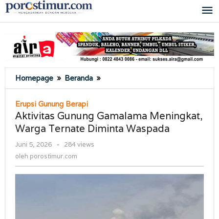
Lewati
ke
konten
Aktivitas
Homepage
»
Beranda
»
Gunung
Gamalama
Erupsi Gunung Berapi
Meningkat,
Aktivitas Gunung Gamalama Meningkat,
Warga
Warga Ternate Diminta Waspada
Ternate
Diminta
oleh
Juni 5, 2026
-
284 views
Waspada
porostimur.com
oleh
porostimur.com