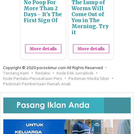
No Poop For
The Lump of
More Than 2
Worms Will
Days - It's The
Come Out of
First Sign Of
You in The
Morning. Try
it
More details
More details
Copyright © 2020 porostimur.com All Rights Reserved
Tentang Kami
Redaksi
Kode Etik Jurnalistik
Kode Perilaku Perusahaan Pers
Pedoman Media Siber
Pedoman Pemberitaan Ramah Anak