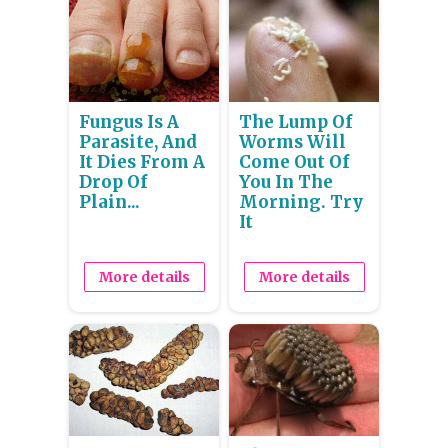
Fungus Is A
The Lump Of
Parasite, And
Worms Will
It Dies From A
Come Out Of
Drop Of
You In The
Plain...
Morning. Try
It
More details
More details