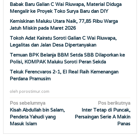
Babak Baru Galian C Wai Riuwapa, Material Diduga
Mengalir ke Proyek Toko Surya Baru dan DIY
Kemiskinan Maluku Utara Naik, 77,85 Ribu Warga
Jatuh Miskin pada Maret 2026
Tokoh Adat Kairatu Soroti Galian C Wai Riuwapa,
Legalitas dan Jalan Desa Dipertanyakan
Temuan BPK Belanja BBM Setda SBB Dilaporkan ke
Polisi, KOMPAK Maluku Soroti Peran Sekda
Tekuk Ferencvaros 2-1, El Real Raih Kemenangan
Perdana Pramusim
oleh
porostimur.com
Navigasi
Pos sebelumnya
Pos berikutnya
Kisah Abdullah bin Salam,
Inter Tetap di Puncak,
pos
Pendeta Yahudi yang
Persaingan Serie A Makin
Masuk Islam
Panas