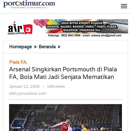
Lewati
ke
konten
Arsenal
Homepage
»
Beranda
»
Singkirkan
Portsmouth
Piala FA:
di
Arsenal Singkirkan Portsmouth di Piala
Piala
FA, Bola Mati Jadi Senjata Mematikan
FA,
Bola
oleh
Januari 12, 2026
-
165 views
Mati
porostimur.com
oleh
porostimur.com
Jadi
Senjata
Mematikan