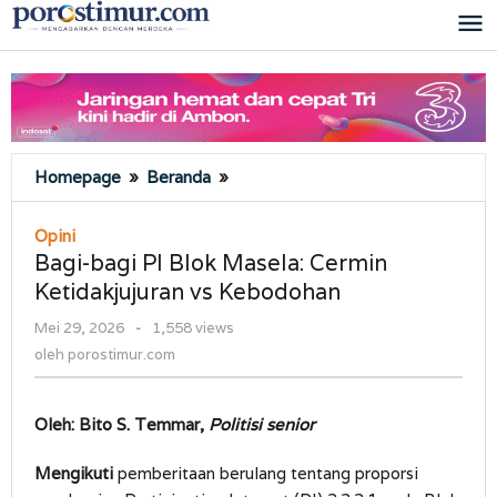
Lewati
ke
konten
Bagi-
Homepage
»
Beranda
»
bagi
PI
Opini
Blok
Bagi-bagi PI Blok Masela: Cermin
Masela:
Ketidakjujuran vs Kebodohan
Cermin
Ketidakjujuran
oleh
Mei 29, 2026
-
1,558 views
vs
porostimur.com
oleh
porostimur.com
Kebodohan
Oleh: Bito S. Temmar,
Politisi senior
Mengikuti
pemberitaan berulang tentang proporsi