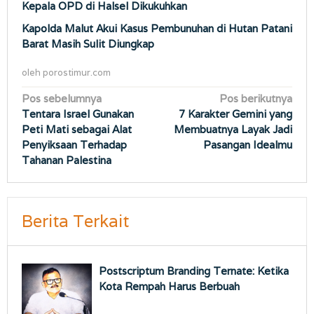
Kepala OPD di Halsel Dikukuhkan
Kapolda Malut Akui Kasus Pembunuhan di Hutan Patani
Barat Masih Sulit Diungkap
oleh
porostimur.com
Navigasi
Pos sebelumnya
Pos berikutnya
Tentara Israel Gunakan
7 Karakter Gemini yang
pos
Peti Mati sebagai Alat
Membuatnya Layak Jadi
Penyiksaan Terhadap
Pasangan Idealmu
Tahanan Palestina
Berita Terkait
Postscriptum Branding Ternate: Ketika
Kota Rempah Harus Berbuah