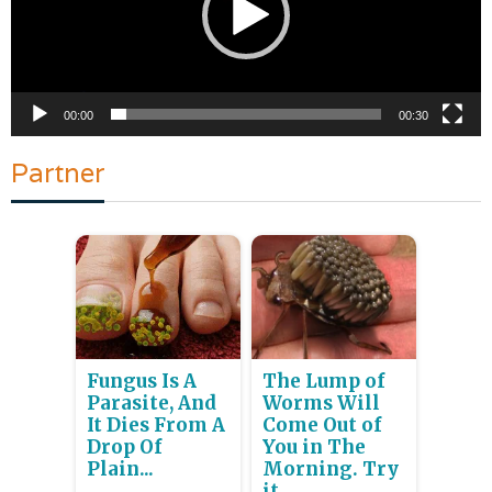
00:00
00:30
Partner
Fungus Is A
The Lump of
Parasite, And
Worms Will
It Dies From A
Come Out of
Drop Of
You in The
Plain...
Morning. Try
it