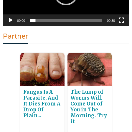
00:00
00:30
Partner
Fungus Is A
The Lump of
Parasite, And
Worms Will
It Dies From A
Come Out of
Drop Of
You in The
Plain...
Morning. Try
it