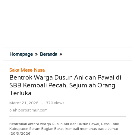
Bentrok
Homepage
»
Beranda
»
Warga
Dusun
Saka Mese Nusa
Ani
Bentrok Warga Dusun Ani dan Pawai di
dan
SBB Kembali Pecah, Sejumlah Orang
Pawai
Terluka
di
SBB
oleh
Maret 21, 2026
-
370 views
Kembali
porostimur.com
oleh
porostimur.com
Pecah,
Sejumlah
Bentrokan antara warga Dusun Ani dan Dusun Pawai, Desa Lokki,
Orang
Kabupaten Seram Bagian Barat, kembali memanas pada Jumat
Terluka
(20/3/2026).