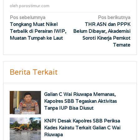
oleh
porostimur.com
Navigasi
Pos sebelumnya
Pos berikutnya
Tongkang Muat Nikel
THR ASN dan PPPK
pos
Terbalik di Perairan IWIP,
Belum Dibayar, Akademisi
Muatan Tumpah ke Laut
Soroti Kinerja Pemkot
Ternate
Berita Terkait
Galian C Wai Riuwapa Memanas,
Kapolres SBB Tegaskan Aktivitas
Tanpa IUP Bisa Diusut
KNPI Desak Kapolres SBB Periksa
Kades Kairatu Terkait Galian C Wai
Riuwapa