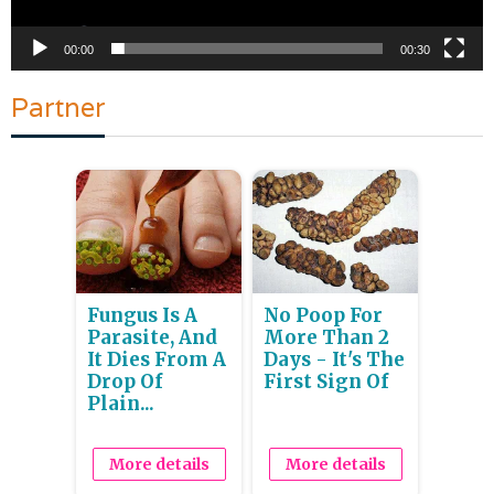
00:00
00:30
Partner
Fungus Is A
No Poop For
Parasite, And
More Than 2
It Dies From A
Days - It's The
Drop Of
First Sign Of
Plain...
More details
More details