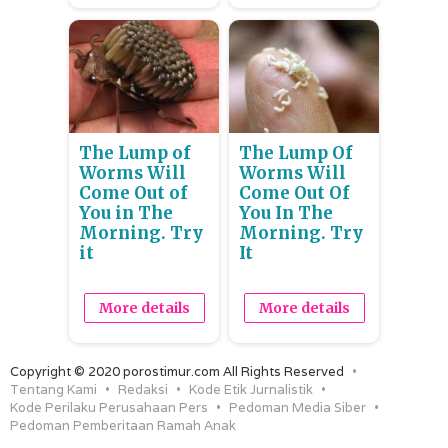
The Lump of
The Lump Of
Worms Will
Worms Will
Come Out of
Come Out Of
You in The
You In The
Morning. Try
Morning. Try
it
It
More details
More details
Copyright © 2020 porostimur.com All Rights Reserved
Tentang Kami
Redaksi
Kode Etik Jurnalistik
Kode Perilaku Perusahaan Pers
Pedoman Media Siber
Pedoman Pemberitaan Ramah Anak