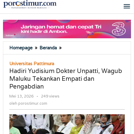
Lewati
ke
konten
Hadiri
Homepage
»
Beranda
»
Yudisium
Dokter
Universitas Pattimura
Unpatti,
Hadiri Yudisium Dokter Unpatti, Wagub
Wagub
Maluku Tekankan Empati dan
Maluku
Pengabdian
Tekankan
Empati
oleh
Mei 13, 2026
-
249 views
dan
porostimur.com
oleh
porostimur.com
Pengabdian