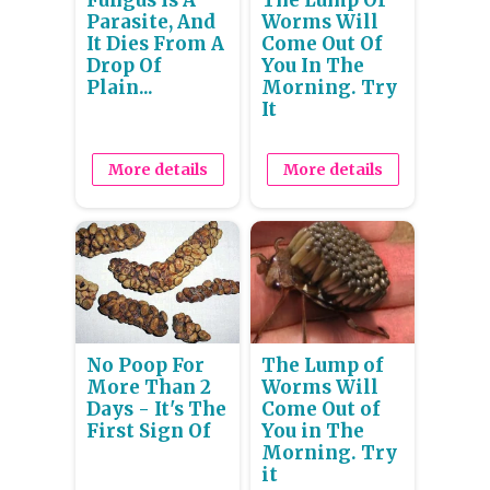
Parasite, And
Worms Will
It Dies From A
Come Out Of
Drop Of
You In The
Plain...
Morning. Try
It
More details
More details
No Poop For
The Lump of
More Than 2
Worms Will
Days - It's The
Come Out of
First Sign Of
You in The
Morning. Try
it