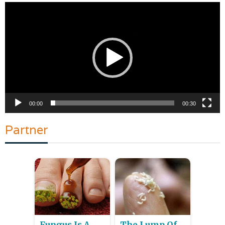
Pemutar
Video
00:00
00:30
Partner
Fungus Is A
The Lump Of