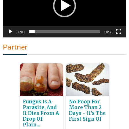
00:00
00:30
Partner
Fungus Is A
No Poop For
Parasite, And
More Than 2
It Dies From A
Days - It's The
Drop Of
First Sign Of
Plain...