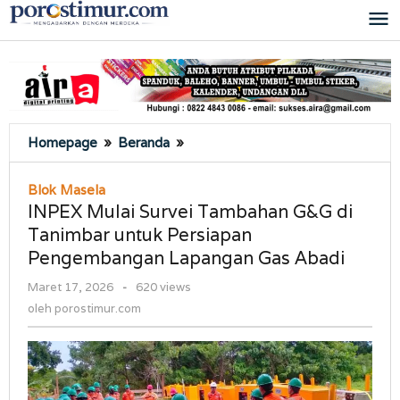
Lewati
ke
konten
INPEX
Homepage
»
Beranda
»
Mulai
Survei
Blok Masela
Tambahan
INPEX Mulai Survei Tambahan G&G di
G&G
Tanimbar untuk Persiapan
di
Pengembangan Lapangan Gas Abadi
Tanimbar
untuk
oleh
Maret 17, 2026
-
620 views
Persiapan
porostimur.com
oleh
porostimur.com
Pengembangan
Lapangan
Gas
Abadi