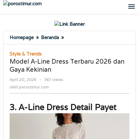
Lewati
ke
konten
Model
Homepage
»
Beranda
»
A-
Line
Style & Trends
Dress
Model A-Line Dress Terbaru 2026 dan
Terbaru
Gaya Kekinian
2026
dan
oleh
April 20, 2026
-
367 views
Gaya
porostimur.com
oleh
porostimur.com
Kekinian
3. A-Line Dress Detail Payet