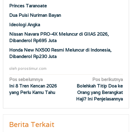
Princes Taranoate
Dua Puisi Nuriman Bayan
Ideologi Angka
Nissan Navara PRO-4X Meluncur di GIIAS 2026,
Dibanderol Rp695 Juta
Honda New NX500 Resmi Meluncur di Indonesia,
Dibanderol Rp230 Juta
oleh
porostimur.com
Navigasi
Pos sebelumnya
Pos berikutnya
Ini 8 Tren Kencan 2026
Bolehkah Titip Doa ke
pos
yang Perlu Kamu Tahu
Orang yang Berangkat
Haji? Ini Penjelasannya
Berita Terkait