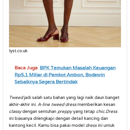
lyst.co.uk
Baca Juga
BPK Temukan Masalah Keuangan
Rp5,1 Miliar di Pemkot Ambon, Bodewin
Sebaiknya Segera Bertindak
Tweed
jadi salah satu bahan yang lagi naik daun banget
akhir-akhir ini.
A-line tweed dress
memberikan kesan
classy
dengan sentuhan
preppy
yang tetap
chic.Dress
ini biasanya dilengkapi dengan detail kancing dan
kantong kecil. Kamu bisa pakai model
dress
ini untuk