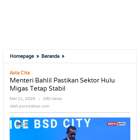
Menteri
Homepage
»
Beranda
»
Bahlil
Pastikan
Asta Cita
Sektor
Menteri Bahlil Pastikan Sektor Hulu
Hulu
Migas Tetap Stabil
Migas
Tetap
oleh
Mei 21, 2026
-
290 views
Stabil
porostimur.com
oleh
porostimur.com