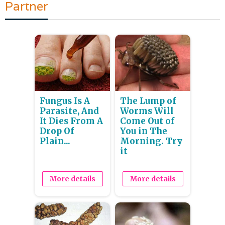
Partner
Fungus Is A
The Lump of
Parasite, And
Worms Will
It Dies From A
Come Out of
Drop Of
You in The
Plain...
Morning. Try
it
More details
More details