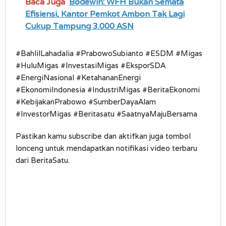
Baca Juga
Bodewin: WFH Bukan Semata
Efisiensi, Kantor Pemkot Ambon Tak Lagi
Cukup Tampung 3.000 ASN
#BahlilLahadalia #PrabowoSubianto #ESDM #Migas
#HuluMigas #InvestasiMigas #EksporSDA
#EnergiNasional #KetahananEnergi
#EkonomiIndonesia #IndustriMigas #BeritaEkonomi
#KebijakanPrabowo #SumberDayaAlam
#InvestorMigas #Beritasatu #SaatnyaMajuBersama
Pastikan kamu subscribe dan aktifkan juga tombol
lonceng untuk mendapatkan notifikasi video terbaru
dari BeritaSatu.