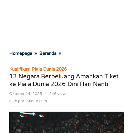
13
Homepage
»
Beranda
»
Negara
Berpeluang
Kualifikasi Piala Dunia 2026
Amankan
13 Negara Berpeluang Amankan Tiket
Tiket
ke Piala Dunia 2026 Dini Hari Nanti
ke
Piala
oleh
Oktober 14, 2025
-
246 views
Dunia
porostimur.com
oleh
porostimur.com
2026
Dini
Hari
Nanti