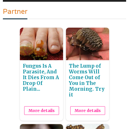
Partner
Fungus Is A
The Lump of
Parasite, And
Worms Will
It Dies From A
Come Out of
Drop Of
You in The
Plain...
Morning. Try
it
More details
More details