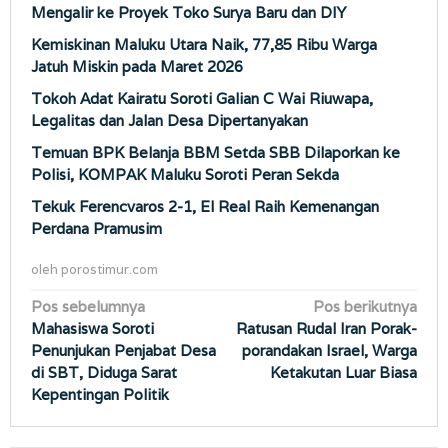
Mengalir ke Proyek Toko Surya Baru dan DIY
Kemiskinan Maluku Utara Naik, 77,85 Ribu Warga
Jatuh Miskin pada Maret 2026
Tokoh Adat Kairatu Soroti Galian C Wai Riuwapa,
Legalitas dan Jalan Desa Dipertanyakan
Temuan BPK Belanja BBM Setda SBB Dilaporkan ke
Polisi, KOMPAK Maluku Soroti Peran Sekda
Tekuk Ferencvaros 2-1, El Real Raih Kemenangan
Perdana Pramusim
oleh
porostimur.com
Navigasi
Pos sebelumnya
Pos berikutnya
Mahasiswa Soroti
Ratusan Rudal Iran Porak-
pos
Penunjukan Penjabat Desa
porandakan Israel, Warga
di SBT, Diduga Sarat
Ketakutan Luar Biasa
Kepentingan Politik