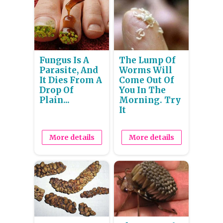
Fungus Is A
The Lump Of
Parasite, And
Worms Will
It Dies From A
Come Out Of
Drop Of
You In The
Plain...
Morning. Try
It
More details
More details