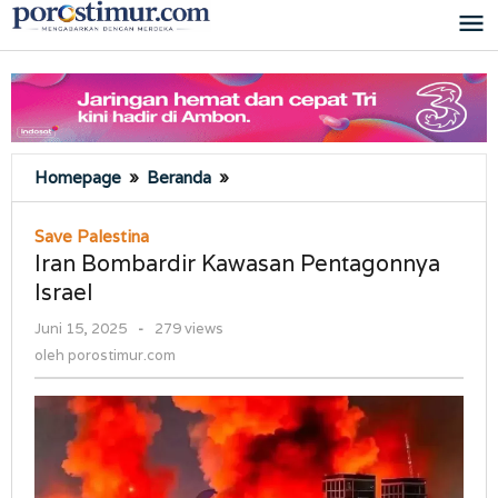
Lewati
ke
konten
Iran
Homepage
»
Beranda
»
Bombardir
Kawasan
Save Palestina
Pentagonnya
Iran Bombardir Kawasan Pentagonnya
Israel
Israel
oleh
Juni 15, 2025
-
279 views
porostimur.com
oleh
porostimur.com