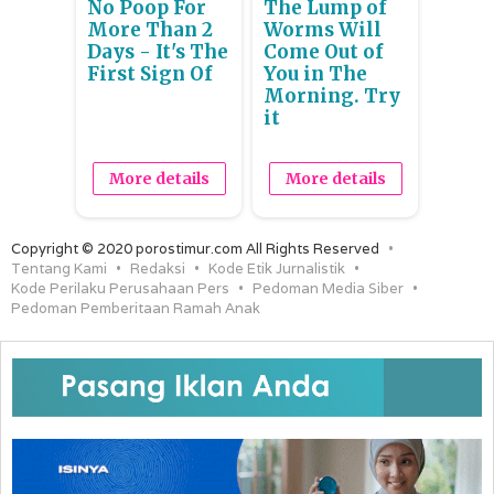
No Poop For
The Lump of
More Than 2
Worms Will
Days - It's The
Come Out of
First Sign Of
You in The
Morning. Try
it
More details
More details
Copyright © 2020 porostimur.com All Rights Reserved
Tentang Kami
Redaksi
Kode Etik Jurnalistik
Kode Perilaku Perusahaan Pers
Pedoman Media Siber
Pedoman Pemberitaan Ramah Anak