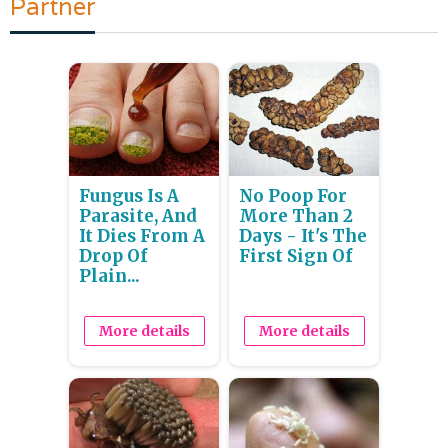
Partner
Fungus Is A
No Poop For
Parasite, And
More Than 2
It Dies From A
Days - It's The
Drop Of
First Sign Of
Plain...
More details
More details