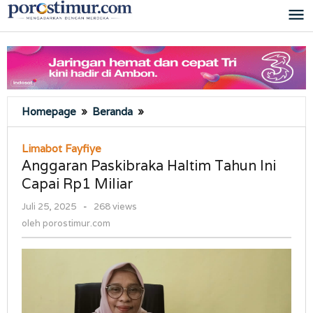
Lewati
ke
konten
Anggaran
Homepage
»
Beranda
»
Paskibraka
Haltim
Limabot Fayfiye
Tahun
Anggaran Paskibraka Haltim Tahun Ini
Ini
Capai Rp1 Miliar
Capai
Rp1
oleh
Juli 25, 2025
-
268 views
Miliar
porostimur.com
oleh
porostimur.com