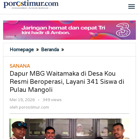
Lewati
ke
konten
Dapur
Homepage
»
Beranda
»
MBG
Waitamaka
SANANA
di
Dapur MBG Waitamaka di Desa Kou
Desa
Resmi Beroperasi, Layani 341 Siswa di
Kou
Pulau Mangoli
Resmi
Beroperasi,
oleh
Mei 19, 2026
-
349 views
Layani
porostimur.com
oleh
porostimur.com
341
Siswa
di
Pulau
Mangoli