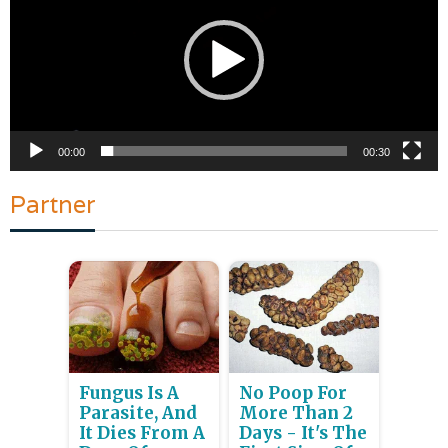
00:00
00:30
Partner
Fungus Is A
No Poop For
Parasite, And
More Than 2
It Dies From A
Days - It's The