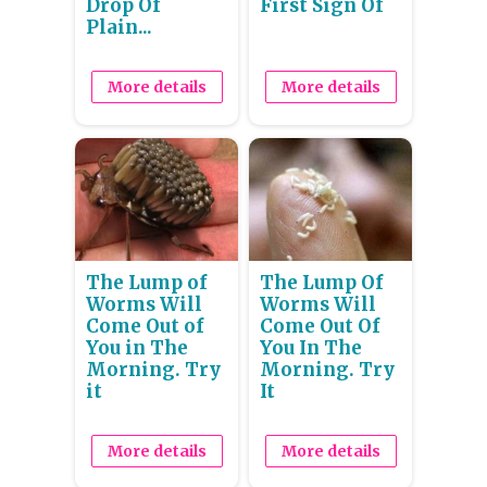
Drop Of
First Sign Of
Plain...
More details
More details
The Lump of
The Lump Of
Worms Will
Worms Will
Come Out of
Come Out Of
You in The
You In The
Morning. Try
Morning. Try
it
It
More details
More details