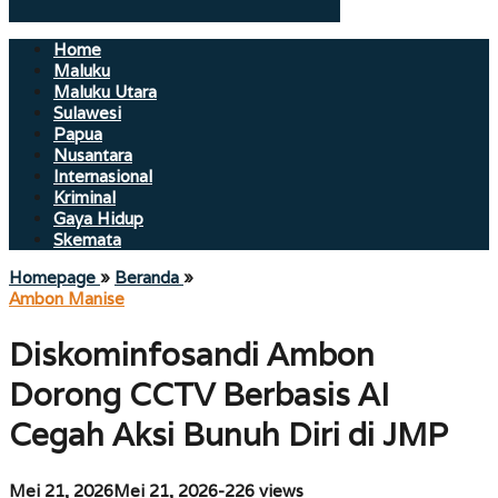
Home
Maluku
Maluku Utara
Sulawesi
Papua
Nusantara
Internasional
Kriminal
Gaya Hidup
Skemata
Diskominfosandi
Homepage
»
Beranda
»
Ambon
Ambon Manise
Dorong
CCTV
Diskominfosandi Ambon
Berbasis
AI
Dorong CCTV Berbasis AI
Cegah
Aksi
Cegah Aksi Bunuh Diri di JMP
Bunuh
Diri
di
oleh
Mei 21, 2026
Mei 21, 2026
-
226 views