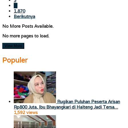
3
…
1,870
Berikutnya
No More Posts Available.
No more pages to load.
View More
Populer
Rugikan Puluhan Peserta Arisan
Rp800 Juta, Ibu Bhayangkari di Halteng Jadi Tersa…
1,592 views