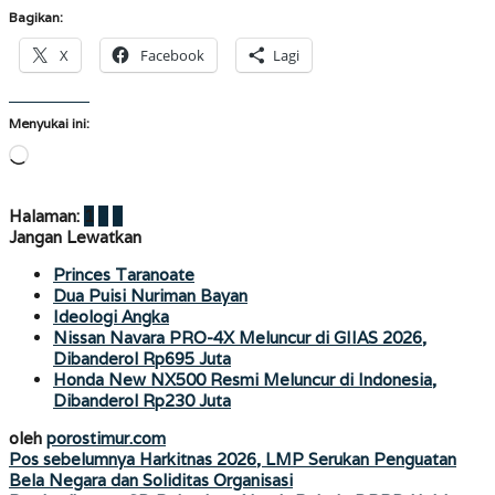
Bagikan:
X
Facebook
Lagi
Menyukai ini:
Memuat...
Halaman:
1
2
3
Jangan Lewatkan
Princes Taranoate
Dua Puisi Nuriman Bayan
Ideologi Angka
Nissan Navara PRO-4X Meluncur di GIIAS 2026,
Dibanderol Rp695 Juta
Honda New NX500 Resmi Meluncur di Indonesia,
Dibanderol Rp230 Juta
oleh
porostimur.com
Navigasi
Pos sebelumnya
Harkitnas 2026, LMP Serukan Penguatan
Bela Negara dan Soliditas Organisasi