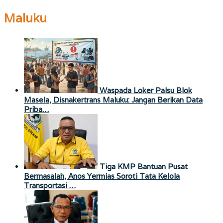
Maluku
Waspada Loker Palsu Blok
Masela, Disnakertrans Maluku: Jangan Berikan Data
Priba…
Tiga KMP Bantuan Pusat
Bermasalah, Anos Yermias Soroti Tata Kelola
Transportasi …