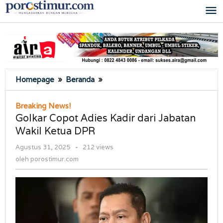
Lewati
ke
konten
Golkar
Homepage
»
Beranda
»
Copot
Adies
Breaking News!
Kadir
Golkar Copot Adies Kadir dari Jabatan
dari
Wakil Ketua DPR
Jabatan
Wakil
oleh
Agustus 31, 2025
-
212 views
Ketua
porostimur.com
oleh
porostimur.com
DPR