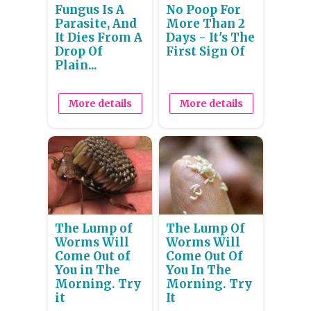
Fungus Is A
No Poop For
Parasite, And
More Than 2
It Dies From A
Days - It's The
Drop Of
First Sign Of
Plain...
More details
More details
The Lump of
The Lump Of
Worms Will
Worms Will
Come Out of
Come Out Of
You in The
You In The
Morning. Try
Morning. Try
it
It