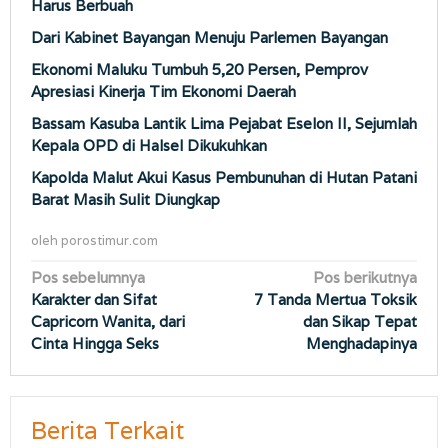
Harus Berbuah
Dari Kabinet Bayangan Menuju Parlemen Bayangan
Ekonomi Maluku Tumbuh 5,20 Persen, Pemprov
Apresiasi Kinerja Tim Ekonomi Daerah
Bassam Kasuba Lantik Lima Pejabat Eselon II, Sejumlah
Kepala OPD di Halsel Dikukuhkan
Kapolda Malut Akui Kasus Pembunuhan di Hutan Patani
Barat Masih Sulit Diungkap
oleh
porostimur.com
Navigasi
Pos sebelumnya
Pos berikutnya
Karakter dan Sifat
7 Tanda Mertua Toksik
pos
Capricorn Wanita, dari
dan Sikap Tepat
Cinta Hingga Seks
Menghadapinya
Berita Terkait