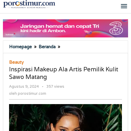
Lewati
ke
konten
Inspirasi
Homepage
»
Beranda
»
Makeup
Ala
Beauty
Artis
Inspirasi Makeup Ala Artis Pemilik Kulit
Pemilik
Sawo Matang
Kulit
Sawo
oleh
Agustus 9, 2024
-
357 views
Matang
porostimur.com
oleh
porostimur.com