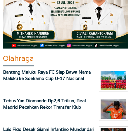
Olahraga
Banteng Maluku Raya FC Siap Bawa Nama
Maluku ke Soekarno Cup U-17 Nasional
Tebus Yan Diomande Rp2,6 Triliun, Real
Madrid Pecahkan Rekor Transfer Klub
Luis Figo Desak Gianni Infantino Mundur dari