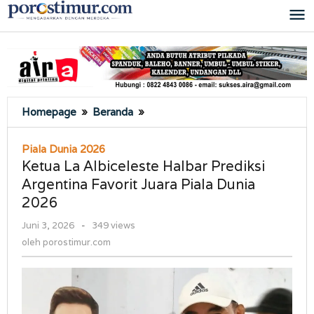
Lewati
ke
konten
Ketua
Homepage
»
Beranda
»
La
Albiceleste
Piala Dunia 2026
Halbar
Ketua La Albiceleste Halbar Prediksi
Prediksi
Argentina Favorit Juara Piala Dunia
Argentina
2026
Favorit
Juara
oleh
Juni 3, 2026
-
349 views
Piala
porostimur.com
oleh
porostimur.com
Dunia
2026