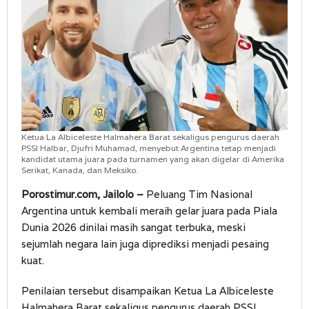
Ketua La Albiceleste Halmahera Barat sekaligus pengurus daerah
PSSI Halbar, Djufri Muhamad, menyebut Argentina tetap menjadi
kandidat utama juara pada turnamen yang akan digelar di Amerika
Serikat, Kanada, dan Meksiko.
Porostimur.com, Jailolo –
Peluang Tim Nasional
Argentina untuk kembali meraih gelar juara pada Piala
Dunia 2026 dinilai masih sangat terbuka, meski
sejumlah negara lain juga diprediksi menjadi pesaing
kuat.
Penilaian tersebut disampaikan Ketua La Albiceleste
Halmahera Barat sekaligus pengurus daerah PSSI