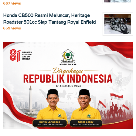
667 views
Honda CB500 Resmi Meluncur, Heritage
Roadster 501cc Siap Tantang Royal Enfield
659 views