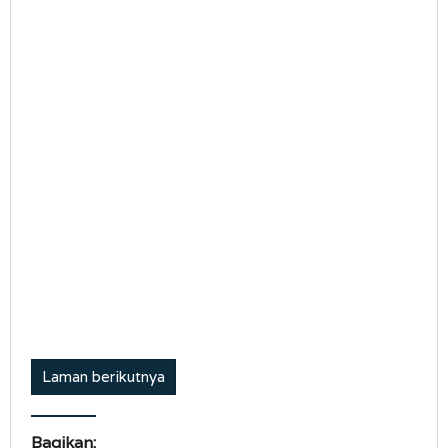
Laman berikutnya
Bagikan: