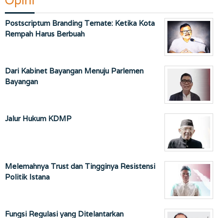
Opini
Postscriptum Branding Ternate: Ketika Kota
Rempah Harus Berbuah
Dari Kabinet Bayangan Menuju Parlemen
Bayangan
Jalur Hukum KDMP
Melemahnya Trust dan Tingginya Resistensi
Politik Istana
Fungsi Regulasi yang Ditelantarkan