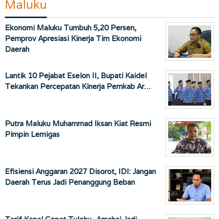
Maluku
Ekonomi Maluku Tumbuh 5,20 Persen,
Pemprov Apresiasi Kinerja Tim Ekonomi
Daerah
Lantik 10 Pejabat Eselon II, Bupati Kaidel
Tekankan Percepatan Kinerja Pemkab Ar…
Putra Maluku Muhammad Iksan Kiat Resmi
Pimpin Lemigas
Efisiensi Anggaran 2027 Disorot, IDI: Jangan
Daerah Terus Jadi Penanggung Beban