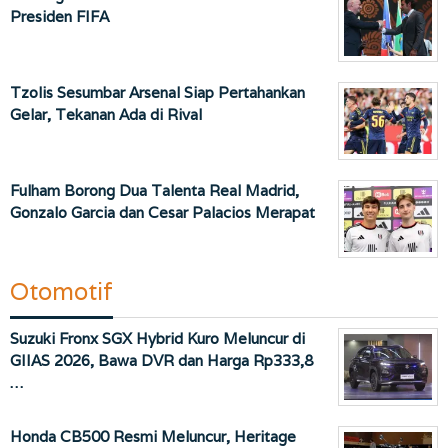
Presiden FIFA
Tzolis Sesumbar Arsenal Siap Pertahankan
Gelar, Tekanan Ada di Rival
Fulham Borong Dua Talenta Real Madrid,
Gonzalo Garcia dan Cesar Palacios Merapat
Otomotif
Suzuki Fronx SGX Hybrid Kuro Meluncur di
GIIAS 2026, Bawa DVR dan Harga Rp333,8
…
Honda CB500 Resmi Meluncur, Heritage