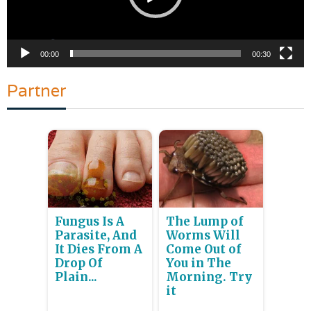
00:00
00:30
Partner
Fungus Is A
The Lump of
Parasite, And
Worms Will
It Dies From A
Come Out of
Drop Of
You in The
Plain...
Morning. Try
it