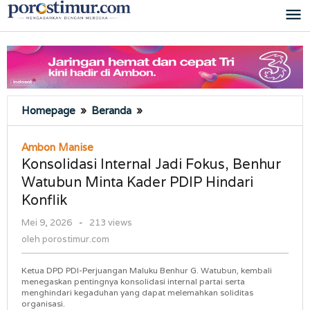
Lewati
ke
konten
Konsolidasi
Homepage
»
Beranda
»
Internal
Jadi
Ambon Manise
Fokus,
Konsolidasi Internal Jadi Fokus, Benhur
Benhur
Watubun Minta Kader PDIP Hindari
Watubun
Konflik
Minta
Kader
oleh
Mei 9, 2026
-
213 views
PDIP
porostimur.com
oleh
porostimur.com
Hindari
Konflik
Ketua DPD PDI-Perjuangan Maluku Benhur G. Watubun, kembali
menegaskan pentingnya konsolidasi internal partai serta
menghindari kegaduhan yang dapat melemahkan soliditas
organisasi.