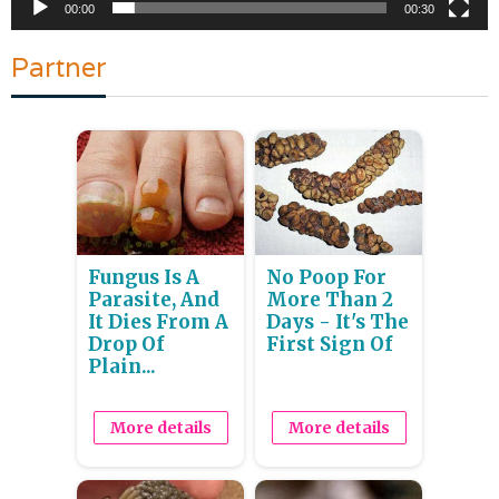
00:00
00:30
Partner
Fungus Is A
No Poop For
Parasite, And
More Than 2
It Dies From A
Days - It's The
Drop Of
First Sign Of
Plain...
More details
More details