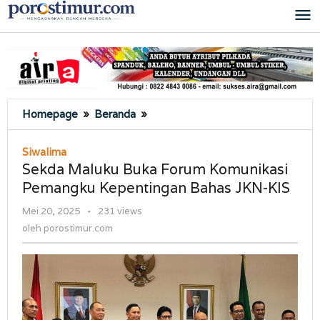
Lewati
ke
konten
Sekda
Homepage
»
Beranda
»
Maluku
Buka
Siwalima
Forum
Sekda Maluku Buka Forum Komunikasi
Komunikasi
Pemangku Kepentingan Bahas JKN-KIS
Pemangku
Kepentingan
oleh
Mei 20, 2025
-
231 views
Bahas
porostimur.com
oleh
porostimur.com
JKN-
KIS