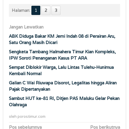
Halaman:
1
2
3
Jangan Lewatkan
ABK Diduga Bakar KM Jemi Indah 08 di Perairan Aru,
Satu Orang Masih Dicari
Sengketa Tambang Halmahera Timur Kian Kompleks,
IPW Soroti Penanganan Kasus PT ARA
Sempat Diblokir Warga, Lalu Lintas Tulehu-Hunimua
Kembali Normal
Galian C Wai Riuwapa Disorot, Legalitas hingga Aliran
Pajak Dipertanyakan
Sambut HUT ke-81 RI, Ditjen PAS Maluku Gelar Pekan
Olahraga
oleh
porostimur.com
Navigasi
Pos sebelumnya
Pos berikutnya