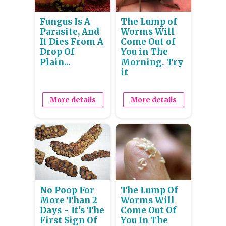
Fungus Is A
The Lump of
Parasite, And
Worms Will
It Dies From A
Come Out of
Drop Of
You in The
Plain...
Morning. Try
it
More details
More details
No Poop For
The Lump Of
More Than 2
Worms Will
Days - It's The
Come Out Of
First Sign Of
You In The