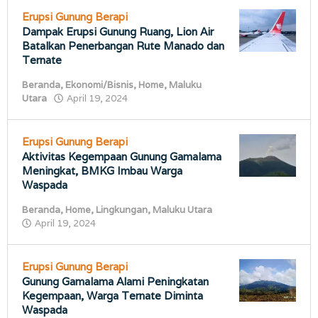
Erupsi Gunung Berapi
Dampak Erupsi Gunung Ruang, Lion Air
Batalkan Penerbangan Rute Manado dan
Ternate
Beranda
,
Ekonomi/Bisnis
,
Home
,
Maluku
oleh
Utara
April 19, 2024
porostimur.com
Erupsi Gunung Berapi
Aktivitas Kegempaan Gunung Gamalama
Meningkat, BMKG Imbau Warga
Waspada
Beranda
,
Home
,
Lingkungan
,
Maluku Utara
oleh
April 19, 2024
porostimur.com
Erupsi Gunung Berapi
Gunung Gamalama Alami Peningkatan
Kegempaan, Warga Ternate Diminta
Waspada