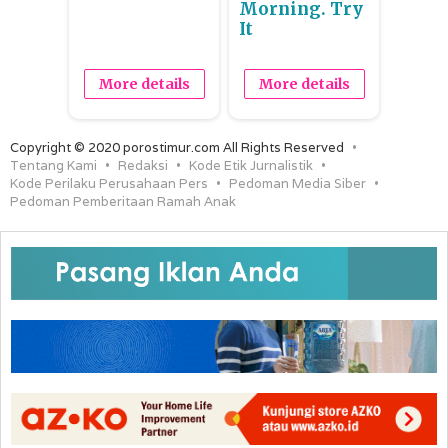
Morning. Try
It
More details
More details
Copyright © 2020 porostimur.com All Rights Reserved
Tentang Kami
Redaksi
Kode Etik Jurnalistik
Kode Perilaku Perusahaan Pers
Pedoman Media Siber
Pedoman Pemberitaan Ramah Anak