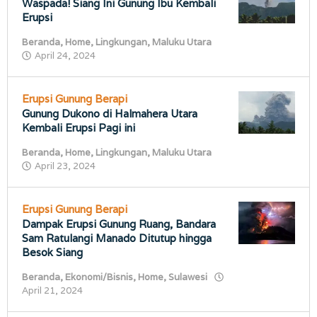
Waspada! Siang Ini Gunung Ibu Kembali
Erupsi
Beranda
,
Home
,
Lingkungan
,
Maluku Utara
oleh
April 24, 2024
porostimur.com
Erupsi Gunung Berapi
Gunung Dukono di Halmahera Utara
Kembali Erupsi Pagi ini
Beranda
,
Home
,
Lingkungan
,
Maluku Utara
oleh
April 23, 2024
porostimur.com
Erupsi Gunung Berapi
Dampak Erupsi Gunung Ruang, Bandara
Sam Ratulangi Manado Ditutup hingga
Besok Siang
Beranda
,
Ekonomi/Bisnis
,
Home
,
Sulawesi
oleh
April 21, 2024
porostimur.com