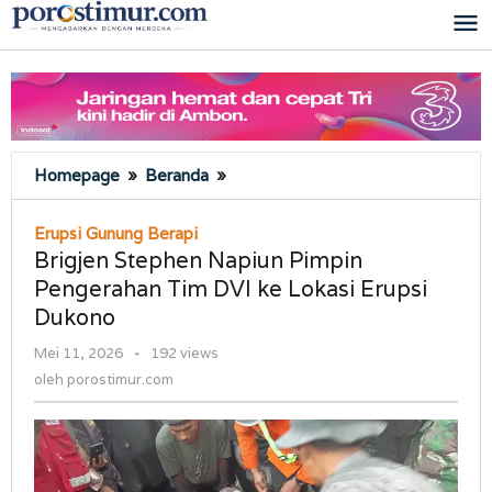
Lewati
ke
konten
Brigjen
Homepage
»
Beranda
»
Stephen
Napiun
Erupsi Gunung Berapi
Pimpin
Brigjen Stephen Napiun Pimpin
Pengerahan
Pengerahan Tim DVI ke Lokasi Erupsi
Tim
Dukono
DVI
ke
oleh
Mei 11, 2026
-
192 views
Lokasi
porostimur.com
oleh
porostimur.com
Erupsi
Dukono