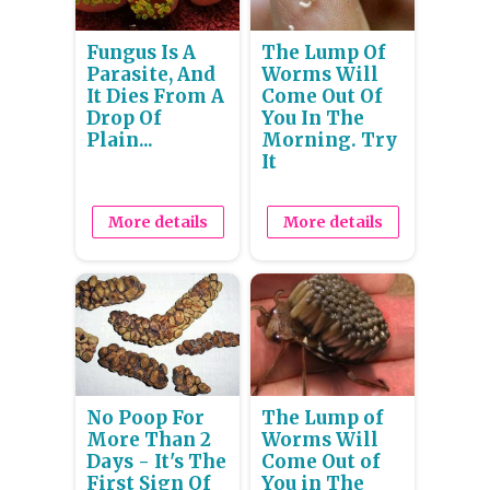
Fungus Is A
The Lump Of
Parasite, And
Worms Will
It Dies From A
Come Out Of
Drop Of
You In The
Plain...
Morning. Try
It
More details
More details
No Poop For
The Lump of
More Than 2
Worms Will
Days - It's The
Come Out of
First Sign Of
You in The