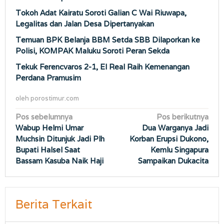
Tokoh Adat Kairatu Soroti Galian C Wai Riuwapa,
Legalitas dan Jalan Desa Dipertanyakan
Temuan BPK Belanja BBM Setda SBB Dilaporkan ke
Polisi, KOMPAK Maluku Soroti Peran Sekda
Tekuk Ferencvaros 2-1, El Real Raih Kemenangan
Perdana Pramusim
oleh
porostimur.com
Navigasi
Pos sebelumnya
Pos berikutnya
Wabup Helmi Umar
Dua Warganya Jadi
pos
Muchsin Ditunjuk Jadi Plh
Korban Erupsi Dukono,
Bupati Halsel Saat
Kemlu Singapura
Bassam Kasuba Naik Haji
Sampaikan Dukacita
Berita Terkait